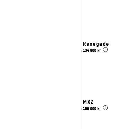
gäller terrängskotrar.
Se detaljer
2027 Renegade
134 900 kr
Pris från
i
2027 MXZ
196 900 kr
Pris från
i