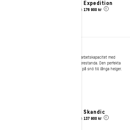
2027 Expedition
176 900 kr
Pris från
i
ARBETE
Ski-Doos sport-arbetsskotrar kombinerar stor arbetskapacitet med
funktioner som ger både högsta komfort och prestanda. Den perfekta
lösningen för att förvandla de tuffaste jobben på snö till långa helger.
Se detaljer
2027 Skandic
137 900 kr
Pris från
i