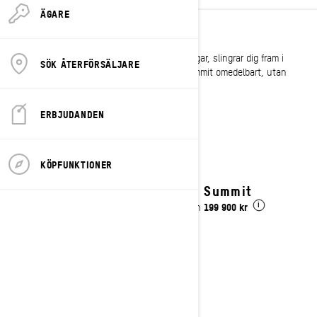
ÄGARE
DJUP SNÖ
Oavsett om du klättrar uppför branta sluttningar, slingrar dig fram i
SÖK ÅTERFÖRSÄLJARE
lössnö eller kör längs skogskanten svarar Summit omedelbart, utan
ansträngning.
ERBJUDANDEN
Se detaljer
KÖPFUNKTIONER
2027 Summit
199 900 kr
Pris från
i