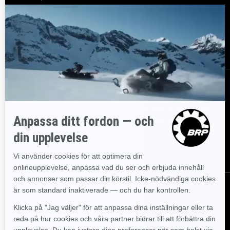
Resurser
Kundsupport
Bli en återförsäljare
Lediga jobb
Säkerhetsåterkallelser
Registrera dig
Gå med i nyhetsbrevet.
Var först med att få reda på de senaste
evenemangen, nyheterna och erbjudandena.
PRENUMERERA
Följ oss