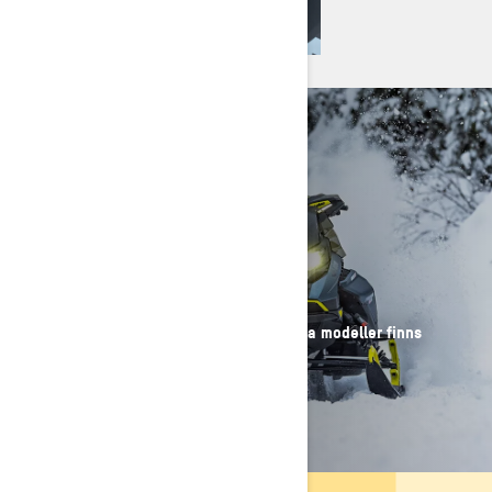
SNÖSKOTRAR AV
ÅRSMODELL 2026 I
LAGER
Har du spanat in en Ski-Doo 2026? Utvalda modeller finns
fortfarande tillgängliga!
SE TIDIGARE MODELLER