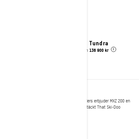
2027 Tundra
136 900 kr
Pris från
i
YOUTH
För framtidens trail tamers och powder shredders erbjuder MXZ 200 en
ny möjlighet att åka för dem som just har upptäckt That Ski-Doo
Feeling!
Se detaljer