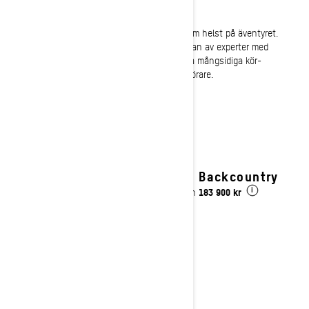
CROSSOVER
Byggd med mångsidighet för att ta dig vart som helst på äventyret.
Legendariska ledprestanda som smälts samman av experter med
terrängkörningskapacitet och levererar samma mångsidiga kör-
varsomhelst möjlighet hos dagens crossoverförare.
Se detaljer
2027 Backcountry
183 900 kr
Pris från
i