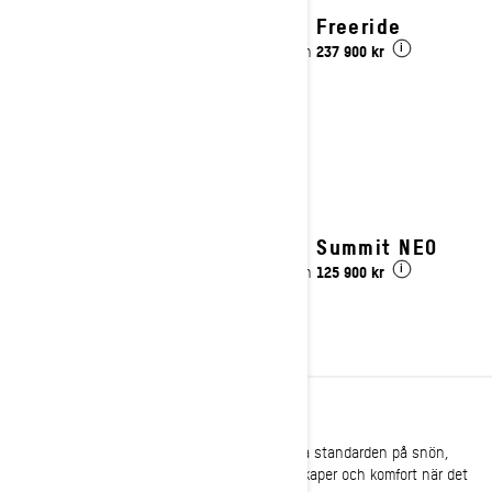
2027 Freeride
237 900 kr
Pris från
i
2027 Summit NEO
125 900 kr
Pris från
i
PÅ LED
Ski-Doo som sedan länge är känd för att sätta standarden på snön,
höjer återigen ribban för prestanda, köregenskaper och komfort när det