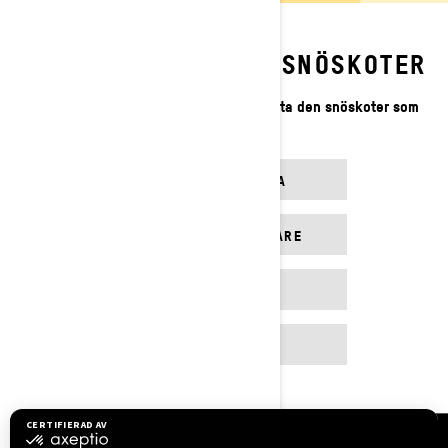
VÄLJ DIN PERFEKTA SNÖSKOTER
Vi har verktygen som hjälper dig att hitta den snöskoter som
passar dig bäst
HJÄLP MIG VÄLJA
SÖK ÅTERFÖRSÄLJARE
BYGG OCH PRIS
KAMPANJER