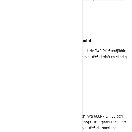
SUPERB KÖRNING
Oöverträffad fjädringsprestanda och kapacitet
Den mest förtroendeingivande snöskotern på led. Ny RAS RX-framfjädring
och legendarisk rMotion-boggifjädring ger en oöverträffad nivå av stadig
följsamhet för plan kurvtagning på alla leder.
HAR DU DET?
Äkta 2-taktseffekt
Med fyra Rotax 2-taktsalternativ – inklusive den nya 600RR E-TEC och
180 hästkrafter 850 E-TEC Turbo R med vatteninsprutningssystem – en
ledsnöskoter med oslagbar respons som är oöverträffad i samtliga