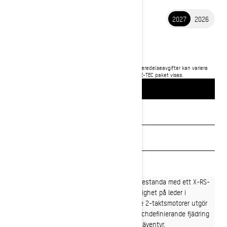
2027
2026
2027 MXZ
196 900 kr
Pris från
i
Rekommenderat pris för startpaket, transport och förberedelseavgifter kan variera
beroende på val.
MXZ X-RS med tävlingspaket 600RR E-TEC paket visas.
BYGG OCH PRIS
Begär en offert
Sök en återförsäljare
Boka en demo
Vi firar två decennier av vinnande tävlingsprestanda med ett X-RS-
paket i begränsad upplaga. Överlägsen smidighet på leder i
kombination med sportens mest avancerade 2-taktsmotorer utgör
grunden för varje MXZ. Utrustade med branschdefinierande fjädring
och funktioner är varje tur ett adrenalinfyllt äventyr.