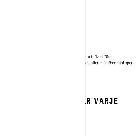
kategorier.
SMAL OCH VACKER
Utklassa konkurrenterna
MXZ ledsnöskotrar är lätta och mycket smidiga och överträffar
konkurrenterna i varje sväng och kurva med exceptionella köregenskaper
och guppupptagning.
EGENSKAPER SOM TAR VARJE
MXZ TILL MAX