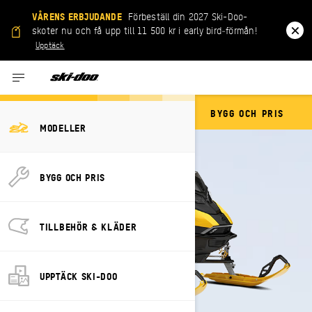
VÅRENS ERBJUDANDE
Förbeställ din 2027 Ski-Doo-
skoter nu och få upp till 11 500 kr i early bird‑förmån!
Upptäck
BYGG OCH PRIS
MXZ
MODELLER
BYGG OCH PRIS
TILLBEHÖR & KLÄDER
UPPTÄCK SKI-DOO