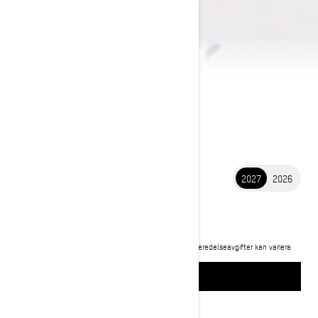
2027
2026
2027 MXZ NEO+
107 900 kr
Pris från
i
Rekommenderat pris för startpaket, transport och förberedelseavgifter kan variera
beroende på val.
MXZ Neo+ 600 EFI-paketet visas
BYGG OCH PRIS
Begär en offert