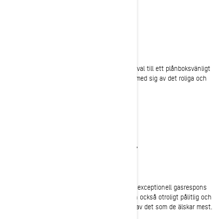
REDO ATT KÖRA
Vinternöjen är prisvärda igen
Genom att ge förare ett spännande snöskoterval till ett plånboksvänligt
pris ger MXZ Neo+ fler förare fler sätt att dela med sig av det roliga och
ta varje chans att åka på lederna.
TILLFÖRLITLIG KRAFT
Ostoppbar spänning för lederna
Rotax 600 EFI-motor levererar på lederna. Med exceptionell gasrespons
och beroendeframkallande acceleration är den också otroligt pålitlig och
lätt att använda, så att förarna kan göra mer av det som de älskar mest.