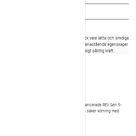
Sök en återförsäljare
Boka en demo
Prisvärt vinternöje är tillbaka med besked tack vare lätta och smidiga
MXZ Neo+. REV Gen 5-plattformen bjuder på enastående egenskaper
på leder, och Rotax EFI-motorn levererar otroligt pålitlig kraft.
LÄTTMANÖVRERAD
Exceptionellt lätt att köra
Förfinad Rotax-kraft i kombination med den avancerade REV Gen 5-
plattformen skapar en mycket förutsägbar och säker körning med
minimal ansträngning av föraren.