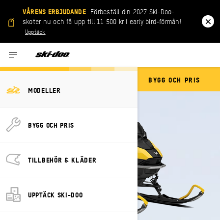
VÅRENS ERBJUDANDE
Förbeställ din 2027 Ski-Doo-
skoter nu och få upp till 11 500 kr i early bird‑förmån!
Upptäck
BYGG OCH PRIS
MXZ NEO+
MODELLER
BYGG OCH PRIS
TILLBEHÖR & KLÄDER
UPPTÄCK SKI-DOO