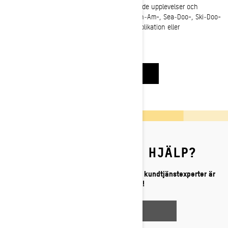
Förbättra din ägarresa, få tillgång till anpassade upplevelser och
exklusiva förmåner genom att aktivera ditt Can‐Am-, Sea‐Doo-, Ski‐Doo-
eller Lynx-fordon idag på din BRP GO!-mobilapplikation eller
på
MyBRP.com
.
AKTIVERA NU
BEHÖVER DU MER HJÄLP?
Har du fortfarande frågor? Vårt team av kundtjänstexperter är
redo att hjälpa till!
KONTAKTA OSS