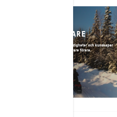
ANSVARSFULL FÖRARE
Förbättra din vinterupplevelse med de färdigheter och kunskaper
som krävs för att bli en smartare och säkrare förare.
LÄS MER
FLER ÄGARRESURSER