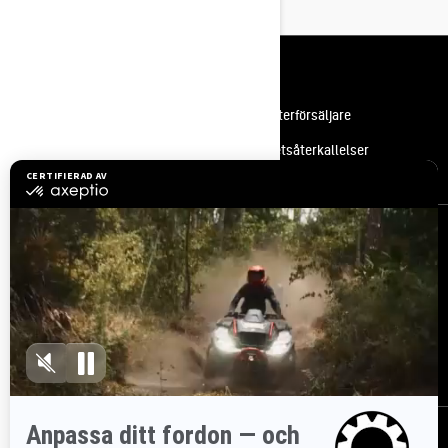
Resurser
Kundsupport
Bli en återförsäljare
Lediga jobb
Säkerhetsåterkallelser
Registrera dig
Gå med i nyhetsbrevet.
Var först med att få reda på de senaste
evenemangen, nyheterna och erbjudandena.
PRENUMERERA
Följ oss