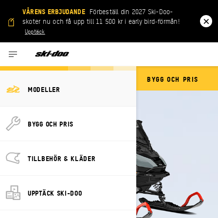
VÅRENS ERBJUDANDE
Förbeställ din 2027 Ski-Doo-
skoter nu och få upp till 11 500 kr i early bird‑förmån!
Upptäck
BYGG OCH PRIS
EXPEDITION
MODELLER
BYGG OCH PRIS
TILLBEHÖR & KLÄDER
UPPTÄCK SKI-DOO