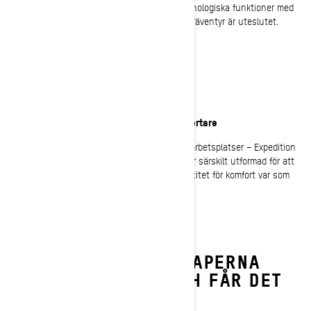
ledkörning och full potential i terräng. Högteknologiska funktioner med
förarcentrerad komfort innebär att inget vinteräventyr är uteslutet.
MÅNGSIDIG
Att göra-listan är på väg att bli mycket kortare
Från att utforska okänd terräng till avlägsna arbetsplatser – Expedition
levererar med en uMotion-boggifjädring som är särskilt utformad för att
erbjuda brutal dragförmåga och maximal kapacitet för komfort var som
helst.
DET HÄR ÄR EGENSKAPERNA
SOM TAR DIG DIT OCH FÅR DET
GJORT