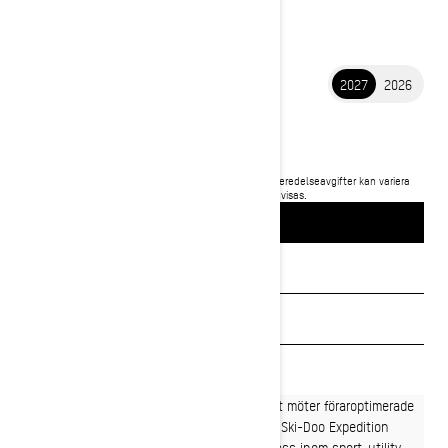
2027
2026
2027 EXPEDITION
176 900 kr
Pris från
i
Rekommenderat pris för startpaket, transport och förberedelseavgifter kan variera
beroende på val.
Expedition SE 900 ACE Turbo R paket visas.
BYGG OCH PRIS
Begär en offert
Sök en återförsäljare
Boka en demo
Oöverträffad mångsidighet och lastkapacitet möter föraroptimerade
funktioner anpassade för alla vinteräventyr. Ski-Doo Expedition
förtjänar sin plats som en snöskoter i elitklass inom sport-utility