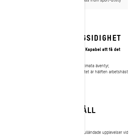
crossover.
OÖVERTRÄFFAD MÅNGSIDIGHET
Med kapacitet som tar dig vart som helst. Kapabel att få det
gjort.
Från de tuffaste jobben i snön till vinterns ultimata äventyr,
Expedition‑modellerna inom crossoversegmentet är hälften arbetshäst
och helhjärtat byggda för vinteräventyr.
ALDRIG UTOM RÄCKHÅLL
All vinterglädje i komfort och stil
Konstruerad med crossover-detaljer som ger fulländade upplevelser vid