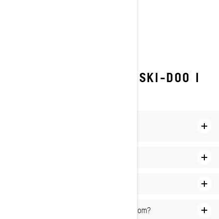
Bästa tillbehören för
djupsnöskotrar
VANLIGA FRÅGOR OM SKI-DOO I
DJUP SNÖ
Vad är skillnaderna mellan djupsnö- och
ledsnöskotrar?
Hur kör man snöskoter i djup snö?
Var kan jag köra en djupsnöskoter?
Hur djup snö kan en snöskoter köra igenom?