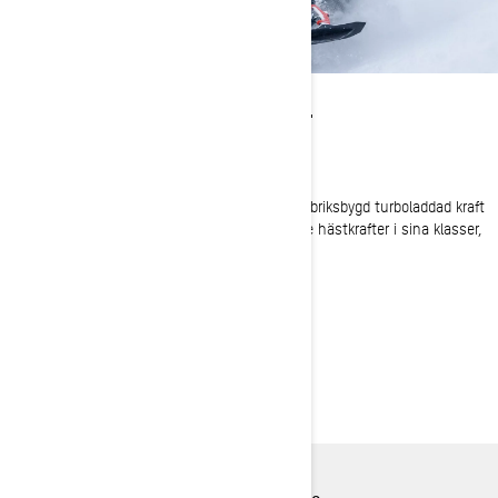
TILLFÖRLITLIG KRAFT
Avancerade Rotax 2-taktsmotorer
Ett urval av tre standardmotorer – inklusive fabriksbygd turboladdad kraft
– alla med omedelbar gasrespons och ledande hästkrafter i sina klasser,
effektivitet och tillförlitlighet.
UTFORSKA VÅRA
DJUPSNÖSKOTRAR