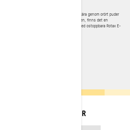
Specialbyggd för äventyr i djupsnö
Oavsett om du längtar efter friheten att skära genom orört puder
eller pricka in precis rätt väg vid trädgränsen, finns det en
Summit-modell byggd för dig. Var och en med ostoppbara Rotax E-
TEC-motorer.
UPPTÄCK SUMMIT
BYGG OCH PRIS
KAMPANJER