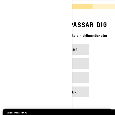
UPPTÄCK VAD SOM PASSAR DIG
Vi har verktygen som hjälper dig att hitta din drömsnöskoter
SÖK ÅTERFÖRSÄLJARE
SE KAMPANJER
BYGG OCH PRIS
UTFORSKA MODELLER