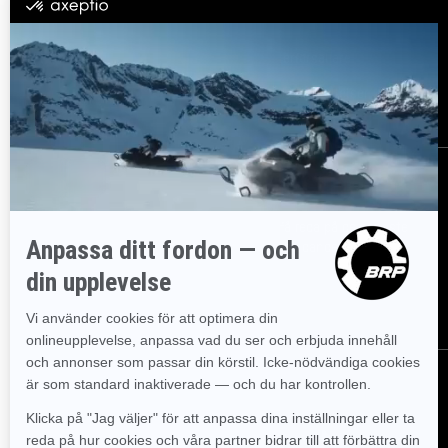
Resurser
Kundsupport
Bli en återförsäljare
Lediga jobb
Säkerhetsåterkallelser
Registrera dig
Gå med i nyhetsbrevet.
Var först med att få reda på de senaste
evenemangen, nyheterna och erbjudandena.
PRENUMERERA
Följ oss