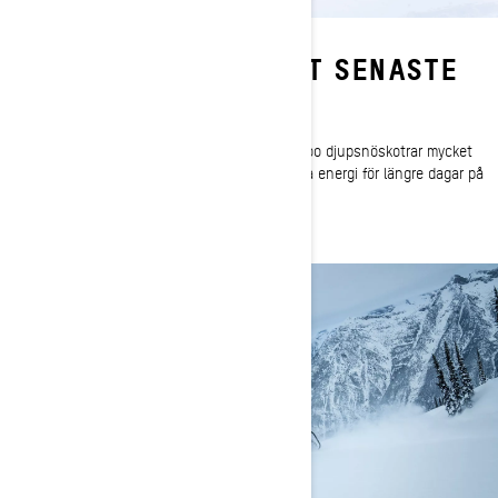
ERBJUDER ALLTID DET SENASTE
Lätt och smal design
Smal spårvidd och lätt boggifjädring gör Ski-Doo djupsnöskotrar mycket
enkla att köra. Välj dina linjer enkelt och spara energi för längre dagar på
snö.