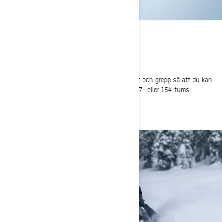
BÄRIGHET
Långa drivband för de djupaste dagarna
Längre drivband med höga profiler ger bärighet och grepp så att du kan
förflytta dig ovanpå snön. Välj mellan 146-, 147- eller 154-tums
bandlängder.