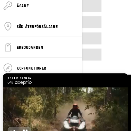
ÄGARE
2023
2024
SÖK ÅTERFÖRSÄLJARE
2025
ERBJUDANDEN
2026
KÖPFUNKTIONER
Resurser
Kundsupport
Bli en återförsäljare
Lediga jobb
Säkerhetsåterkallelser