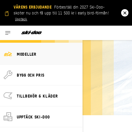
VÅRENS ERBJUDANDE
Förbeställ din 2027 Ski-Doo-
skoter nu och få upp till 11 500 kr i early bird‑förmån!
Upptäck
MODELLER
BYGG OCH PRIS
TIDIGARE
ÅRSMODELLER
TILLBEHÖR & KLÄDER
UPPTÄCK SKI-DOO