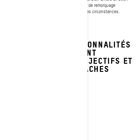
spécialement conçue pour offrir une capacité de remorquage
exceptionnelle et un confort maximal en toutes circonstances.
CE SONT LES FONCTIONNALITÉS
QUI VOUS PERMETTENT
D'ATTEINDRE VOS OBJECTIFS ET
D'ACCOMPLIR VOS TÂCHES