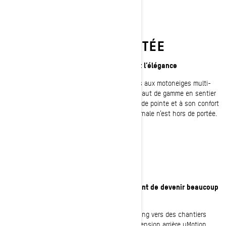
JAMAIS HORS DE PORTÉE
Tout le plaisir de l’hiver dans le confort et l’élégance
Conçue avec des caractéristiques spécifiques aux motoneiges multi-
segments qui permettent des performances haut de gamme en sentier
et en hors-piste. Grâce à ses fonctionnalités de pointe et à son confort
axé sur le conducteur, aucune aventure hivernale n’est hors de portée.
MULTITÂCHE
Votre liste de choses à faire est sur le point de devenir beaucoup
plus courte
De l’exploration de terrains inconnus au trekking vers des chantiers
éloignés, l’Expedition est équipée d’une suspension arrière uMotion