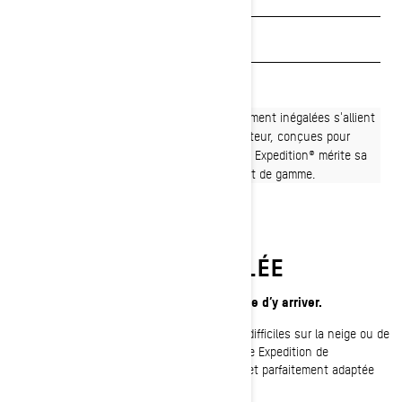
Estimez vos paiements
Trouvez un concessionnaire
Une polyvalence et une capacité de chargement inégalées s'allient
à des caractéristiques axées sur le conducteur, conçues pour
toutes les aventures hivernales. La Ski-Doo Expedition® mérite sa
place parmi les motoneiges multisports haut de gamme.
POLYVALENCE INÉGALÉE
Capacité à vous emmener partout. Capable d’y arriver.
Qu’il s’agisse d’accomplir les tâches les plus difficiles sur la neige ou de
vous offrir l’évasion hivernale ultime, la gamme Expedition de
motoneiges multisports est à la fois robuste et parfaitement adaptée
aux aventures hivernales.