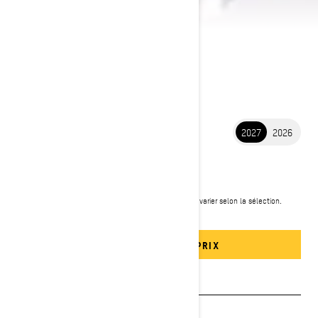
2027
2026
2027 EXPEDITION
12 399 $
À partir de
i
PDSF, les frais de transport et de préparation peuvent varier selon la sélection.
Modèle illustré : Expedition SE 900 ACE Turbo R.
Ensembles et offres
CONFIGURATION ET PRIX
Voir les promotions
Obtenez un devis