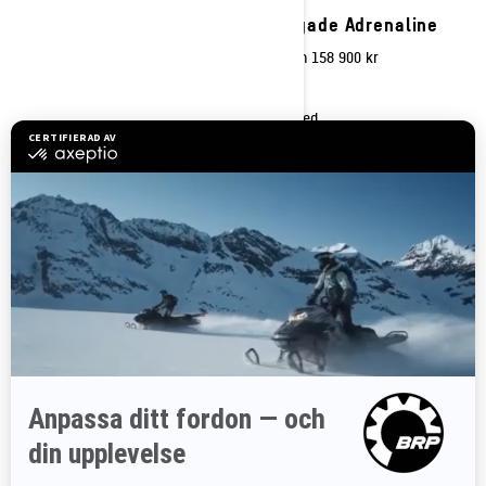
Renegade X-RS
Renegade Adrenaline
Pris från
226 900 kr
Pris från
158 900 kr
Led
Led
En högpresterande maskin med
För den erfarna terrängåkaren som
hög kapacitet och de mest
vill ha ett längre drivband för att
avancerade funktionerna och
hantera gupp eller ibland ta sig an
teknikerna.
nysnö.
Högpresterande 4-kolvs bromsok
Rotax® motorer tillgängliga
med justerbart bromshandtag
REV Gen5 plattform
Smart-Shox semiaktiv fjädring som
Högkvalitets KYB stötdämparpaket
tillval
LED-strålkastare
10,25-tums
pekskärmsinstrumentering i färg
med BRP Connect och inbyggd GPS
tillgänglig
Eluppvärmt säte