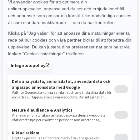
2025
Renegade Sport
Pris från
133 900 kr
Led
Värdeorienterad med exceptionella
köregenskaper, guppkapacitet och
lätt terrängkörning.
Rotax 600 ACE med 420 Watts
magnet och 600 EFI motorer
tillgängliga
KYB 36 bakre stötdämpare
elstart