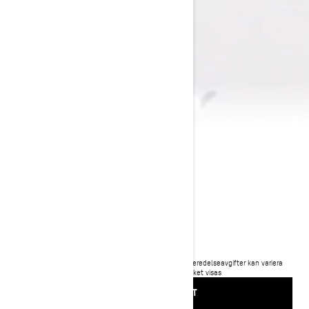
2025 RENEGADE
133 900 kr
Pris från
i
Rekommenderat pris för startpaket, transport och förberedelseavgifter kan variera
beroende på val.
*Renegade X-RS 900 ACE Turbo R paket visas
BEGÄR EN OFFERT