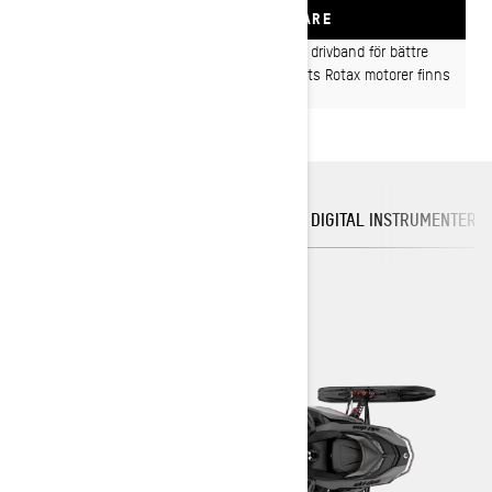
SÖK ÅTERFÖRSÄLJARE
Framtagen för vinteräventyraren med längre drivband för bättre
grepp och ökad komfort. Med två- och fyrtakts Rotax motorer finns
det en Renegade för alla ledförhållanden.
PLATTFORM
ROTAX-MOTORER
DIGITAL INSTRUMENTERI