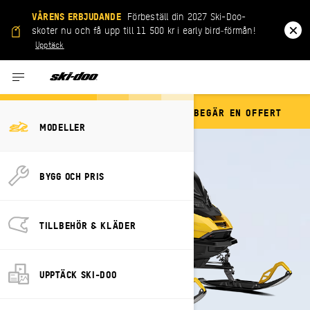
VÅRENS ERBJUDANDE
Förbeställ din 2027 Ski-Doo-
skoter nu och få upp till 11 500 kr i early bird‑förmån!
Upptäck
BEGÄR EN OFFERT
RENEGADE
MODELLER
BYGG OCH PRIS
TILLBEHÖR & KLÄDER
UPPTÄCK SKI-DOO