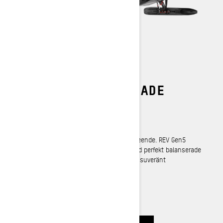
DEN MEST AVANCERADE
KÖRNINGEN PÅ SNÖ
REV Gen5 -plattform
Raffinerad förmåga med fräckt, häftigt utseende. REV Gen5
plattformen förnyar tidigare standarder med perfekt balanserade
köregenskaper, planterad kurvtagning och suveränt
självförtroende när leden blir tuff.
LÄS MER