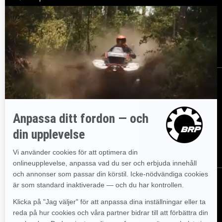
Resurser
Kundsupport
Bli en återförsäljare
Lediga jobb
Säkerhetsåterkallelser
Registrera dig
Gå med i nyhetsbrevet.
Var först med att få reda på de senaste
evenemangen, nyheterna och erbjudandena.
PRENUMERERA
Följ oss