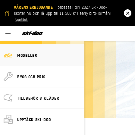
VÅRENS ERBJUDANDE
Förbeställ din 2027 Ski-Doo-
skoter nu och få upp till 11 500 kr i early bird‑förmån!
Upptäck
Tidigare årsmodeller
MODELLER
BYGG OCH PRIS
2023 MODELLER
TILLBEHÖR & KLÄDER
UPPTÄCK SKI-DOO