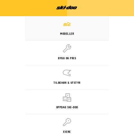
MODELLER
BYGG OG PRIS
TILBEHØR & UTSTYR
OPPDAG SKI-DOO
EIERE