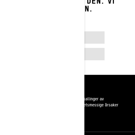
DU DRØMMER OM DEN. VI
BYGGER DEN.
Din stil. Din måte.
BYGG OG PRIS
MODELLER
Ressurser
Kundestøtte
Tilbakekallinger av
sikkerhetsmessige årsaker
Karrierer
Bli med i BRP forhandlernettverk