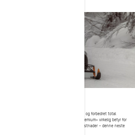
LØYPEPLATTFORM
REV Gen5 Trail-løypeplattformen er en raffinert og forbedret total
kjøreopplevelse for snøen og definerer hva «premium» virkelig betyr for
en løypekjører. Fra ytelse til tilkobling til eierkostnader – denne neste
REVolution forbedrer alt.