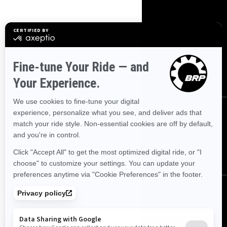
Meld deg på
Bli med på nyhetsbrevet.
Vær den første til å få vite om de siste
arrangementer, nyheter og tilbud.
ABONNER
Følg oss