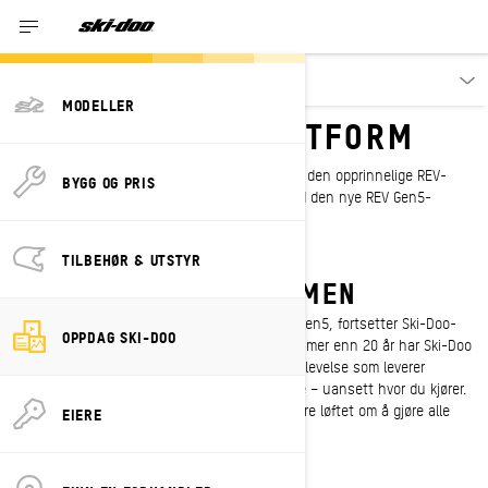
Oppdag
MODELLER
SNØSCOOTERPLATTFORM
Det som redefinerte hele bransjen i 2003 med den opprinnelige REV-
BYGG OG PRIS
plattformen, er nå ute i sin femte versjon med den nye REV Gen5-
plattformen.
TILBEHØR & UTSTYR
REV GEN5-PLATTFORMEN
Den mest raffinerte plattformen på snø, REV Gen5, fortsetter Ski-Doo-
OPPDAG SKI-DOO
tradisjonen med bransjeledende innovasjon. I mer enn 20 år har Ski-Doo
vært fokusert på å skape en førerfokusert opplevelse som leverer
klassens beste håndtering, respons og ytelse – uansett hvor du kjører.
REV Gen5 er den nyeste plattformen for å levere løftet om å gjøre alle
EIERE
opplevelser på snø uforglemmelige.