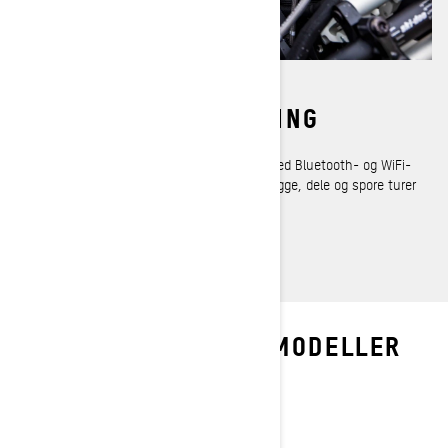
TILPASSET TILKOBLING
En 10,25-tommers fargeberøringsskjerm med Bluetooth- og WiFi-
tilkobling, der kjørere kan kartlegge, planlegge, dele og spore turer
gjennom BRP GO!-appen og mer.
UTFORSK REV GEN5-MODELLER