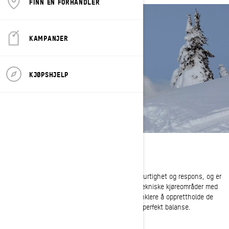
FINN EN FORHANDLER
KAMPANJER
KJØPSHJELP
DYP SNØ
REV Gen5 dypsnø-plattformen har overlegen hurtighet og respons, og er
designet for å la kjøreren oppdage enda mer tekniske kjøreområder med
mer kontroll og presisjon. Det har aldri vært enklere å opprettholde de
samme prinsippene for sentralisert masse og perfekt balanse.