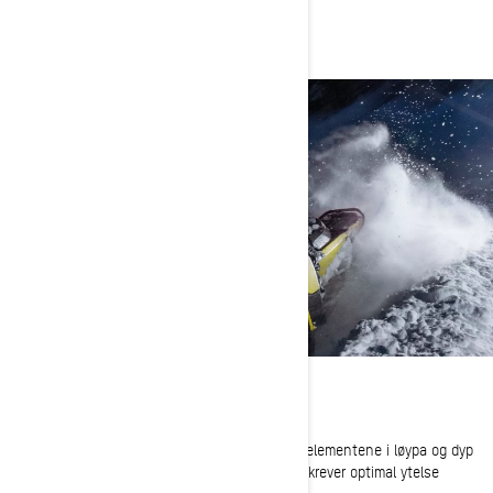
CROSSOVER
REV Gen5 Crossover-plattformen tar de beste elementene i løypa og dyp
snø for å tilby en ideell løsning for førere som krever optimal ytelse