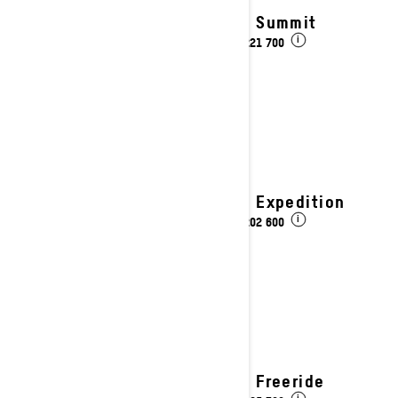
2027 Summit
kr 221 700
Fra
i
2027 Expedition
kr 202 600
Fra
i
2027 Freeride