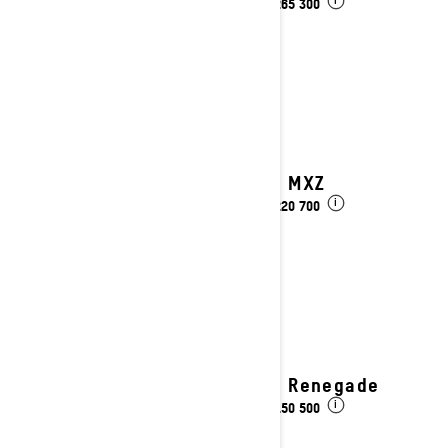
kr 265 300
Fra
i
2027 MXZ
kr 220 700
Fra
i
2027 Renegade
kr 150 500
Fra
i