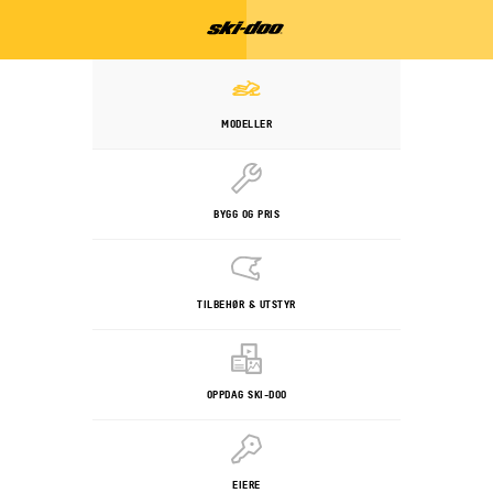
MODELLER
BYGG OG PRIS
TILBEHØR & UTSTYR
OPPDAG SKI-DOO
EIERE