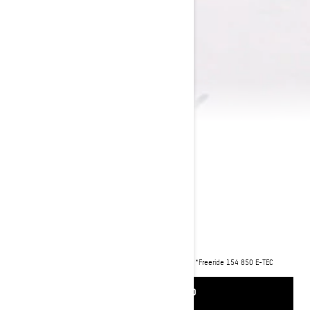
2025 FREERIDE
kr 263 000
Starter fra
i
Startprisen er inkludert MVA og leveringsomkostninger.
*Freeride 154 850 E-TEC
Turbo pakken vist
BE OM ET TILBUD