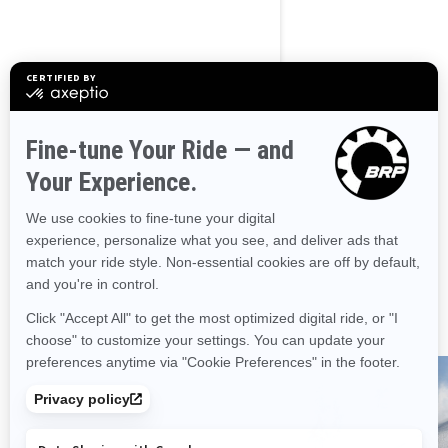
Dypsnø
Ultimat dypsnø-snøscooter med
høy kapasitet bygget for førere
som ønsker å gjøre vinteren til sin
hovedarena.
Rotax® 850 E-TEC® og 850 E-TEC
Turbo R-motorer er tilgjengelige
Styresnekkesystem
KYB Pro demperpakke med lette
fjærer og høy ytelse
10,25″ berøringsfargeskjerm med
BRP Connect og innebygd GPS