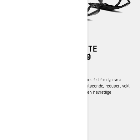
DEN MEST AVANSERTE
KJØRETUREN PÅ SNØ
REV Gen5 Plattform
Den neste REVolution. Designelementer spesifikt for dyp snø
hever turen drastisk med et inspirerende utseende, redusert vekt
og forbedret teknisk ytelse for å forbedre den helhetlige
kjøreopplevelsen.
LES MER