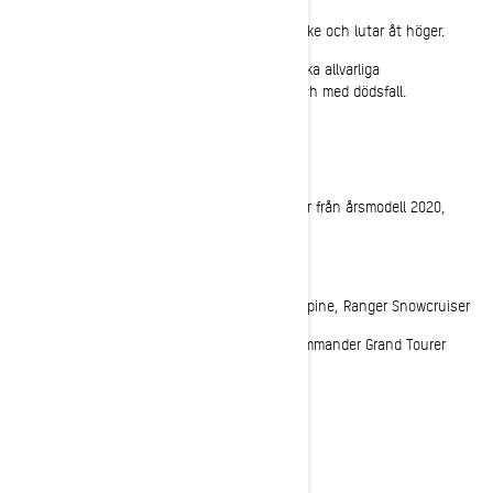
fordonet är parkerat/står still i nedförsbacke och lutar åt höger.
Det kan uppstå brand och i vissa fall orsaka allvarliga
egendomsskador, personskador eller till och med dödsfall.
Vilka modeller berörs?
Följande modeller med en 900 ACE turbomotor från årsmodell 2020,
2021 och 2022:
Ski-Doo Expedition LE, SE och SWT
Lynx 69 Ranger, Ranger Limited, Ranger Alpine, Ranger Snowcruiser
Lynx Commander, Commander LTD och Commander Grand Tourer
Vad ska du göra?
BRP reparerar ditt fordon utan kostnad.