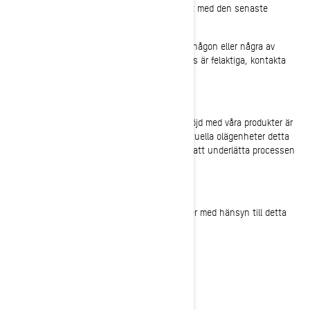
Detta meddelande skickades till dig i enlighet med den senaste
information vi har tillgänglig.
Om du inte längre äger detta fordon eller om någon eller några av
uppgifterna beträffande ditt namn eller adress är felaktiga, kontakta
BRP så snart som möjligt.
Din säkerhet och att du fortsätter att vara nöjd med våra produkter är
en prioritet för oss. Vi ber om ursäkt för eventuella olägenheter detta
kan orsaka dig och fortsätter att arbeta med att underlätta processen
så mycket vi kan.
Tack för att du genast vidtar lämpliga åtgärder med hänsyn till detta
ärende.
Med vänliga hälsningar,
BRP:s kundtjänst