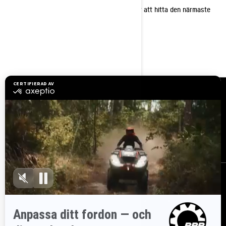
Om du har frågor eller behöver hjälp, eller för att hitta den närmaste
auktoriserade återförsäljaren av BRP:
Besök:
www.brp.com
0046 8 50 51 59 86
Resurser
Kundsupport
Bli en återförsäljare
Lediga jobb
Säkerhetsåterkallelser
Registrera dig
Gå med i nyhetsbrevet.
Var först med att få reda på de senaste
evenemangen, nyheterna och erbjudandena.