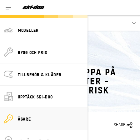
Ägare
MODELLER
BYGG OCH PRIS
TILLBAKA TILL SÄKERHETSÅTERKALLELSER
BRÄNSLE KAN DROPPA PÅ
TILLBEHÖR & KLÄDER
VARMA KOMPONENTER -
POTENTIELL BRANDRISK
UPPTÄCK SKI-DOO
ÄGARE
2022-02-24
SHARE