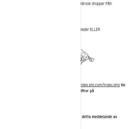
förhållanden samtidigt, för att förhindra att bränsle droppar från
ventilationsöppningen på varma delar:
1. Motortemperatur över 95 °C (203 °F).
2. Att luta fordonet åt höger i mer än 45 grader ELLER
parkering/stopp i nedförsbacke.
Se
användarhandboken
https://www.operatorsguides.brp.com/index.php
för
att lära dig hur du ser motortemperaturen i siffror på
instrumentpanelen.
Vad ska du göra om du känner att du har fått detta meddelande av
misstag?