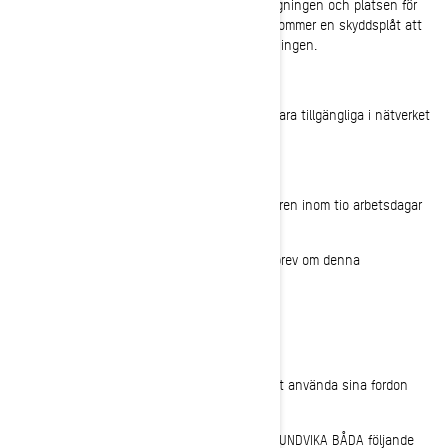
Reparationen avser att ändra ledningsdragningen och platsen för
bränsleventilationens utlopp. Dessutom kommer en skyddsplåt att
installeras för att skydda ventilationsöppningen.
Reparationen bör ta mindre än en timme.
Delarna för reparationsproceduren börjar vara tillgängliga i nätverket
från 11 mars 2022.
Om du leasade detta fordon:
Skicka en kopia av detta brev till leasegivaren inom tio arbetsdagar
efter den dag du tog emot detta brev.
Du ska göra detsamma med alla framtida brev om denna
säkerhetsåterkallelse.
Kan jag fortsätta köra mitt fordon?
BRP rekommenderar att kunderna undviker att använda sina fordon
tills fordonet har reparerats.
En kund som måste använda sitt fordon ska UNDVIKA BÅDA följande