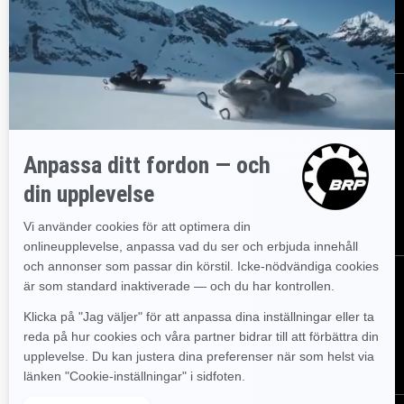
Lediga jobb
Säkerhetsåterkallelser
Registrera dig
Gå med i nyhetsbrevet.
Var först med att få reda på de senaste
evenemangen, nyheterna och erbjudandena.
PRENUMERERA
Följ oss