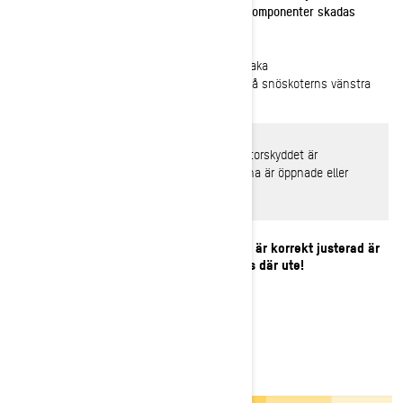
drivkedjan dras åt för hårt kan kedjehusets komponenter skadas
allvarligt.
4-
Sätt tillbaka höger sidopanel och sätt tillbaka
variatorutvidgarverktyget på variatorskyddet på snöskoterns vänstra
sida.
VARNING
: Kör aldrig motorn utan att variatorskyddet är
ordentligt monterat eller när sidopanelerna är öppnade eller
borttagna.
Nu när kedjesträckningen på din Ski-Doo är korrekt justerad är
det dags att ta sig ut på snön igen. Vi ses där ute!
VANLIGA FRÅGOR