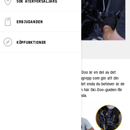
SÖK ÅTERFÖRSÄLJARE
ERBJUDANDEN
KÖPFUNKTIONER
Att justera drivkedjans sträckning på din Ski-Doo är en del av det
regelbundna underhållet. Det är ett snabbt ingrepp som gör att din
snöskoter kan köras med topprestanda och det enda du behöver är de
verktyg som medföljer din snöskoter. Med den här Ski-Doo-guiden får
du hjälp att maximera din snöskoters prestanda.