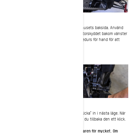
3-
Leta reda på kedjesträckskruven på kedjehusets baksida. Använd
Torxänden av variatorutvidgarverktyget i variatorskyddet bakom vänster
sidopanel och vrid försiktigt sträckskruven medurs för hand för att
eliminera spelet.
När du vrider på sträckskruven känner den ”klicka” in i nästa läge. När
sträckskruven har dragits åt helt för hand för du tillbaka den ett klick.
OBS: Ta inte bort låsnålen. Dra inte åt sträckaren för mycket. Om