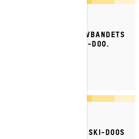
Postat den 2024-04-09
SÅ JUSTERAR DU DRIVBANDETS
SPÄNNING PÅ DIN SKI-DOO.
LÄS MER
Postat den 2023-07-03
SÅ JUSTERAR DU DIN SKI-DOOS