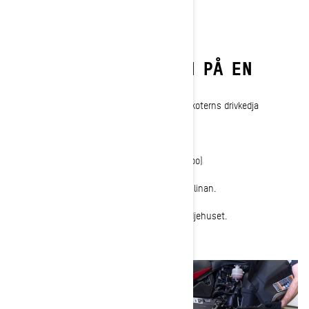
SÅ JUSTERAR DU
KEDJESTRÄCKNINGEN PÅ EN
SKI-DOO.
Med dessa snabba steg kan du justera snöskoterns drivkedja
ordentligt och bege dig ut på snön igen.
Verktyg som behövs:
Variatorutvidgarverktyget (medföljer din Ski-Doo)
1-
Parkera snöskotern och ta loss nödstoppslinan.
2-
Ta loss höger sidopanel för att frilägga kedjehuset.