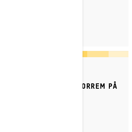
BOGGIFJÄDRING.
LÄS MER
Postat den 2022-08-10
SÅ BYTER DU VARIATORREM PÅ
DIN SKI-DOO
LÄS MER