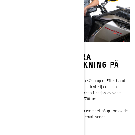
NÄR BÖR JAG JUSTERA
DRIVKEDJANS STRÄCKNING PÅ
MIN SKI-DOO?
Kedjesträckningen bör kontrolleras under hela säsongen. Efter hand
som du kör långa sträckor sträcks snöskoterns drivkedja ut och
behöver justeras. Du bör inspektera sträckningen i början av varje
säsong och därefter varje månad eller varje 1500 km.
Ski-Doo djupsnöskotrar kräver lite mer uppmärksamhet på grund av de
krävande körförhållandena. Följ justeringsschemat nedan.
– Efter de första 75 km
– Därefter efter varje 500 km upp till 1500 km
– Därefter efter varje 1500 km