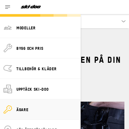
Ägare
MODELLER
SÅ JUSTERAR DU
BYGG OCH PRIS
KEDJESTRÄCKNINGEN PÅ DIN
SKI-DOO.
TILLBEHÖR & KLÄDER
september 2023
UPPTÄCK SKI-DOO
ÄGARE