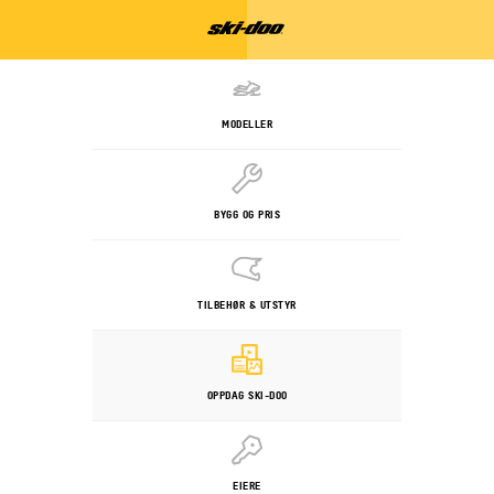
MODELLER
BYGG OG PRIS
TILBEHØR & UTSTYR
OPPDAG SKI-DOO
EIERE