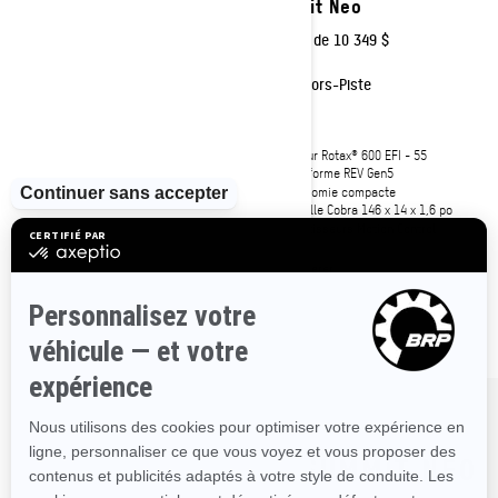
Summit Neo+
Summit Neo
À partir de
12 049 $
À partir de
10 349 $
Hors-Piste
Hors-Piste
Moteur Rotax® 600 EFI - 85
Moteur Rotax® 600 EFI - 55
Plateforme REV Gen5
Plateforme REV Gen5
Chenille Hurricane FlexEdge 146 x
Ergonomie compacte
15 x 1,75 po
Chenille Cobra 146 x 14 x 1,6 po
Amortisseurs avant HPG
Amortisseurs Motion Control
Poignée de maintien basse
Comparer
Comparer
COMMANDEZ VOTRE SUMMIT NEO