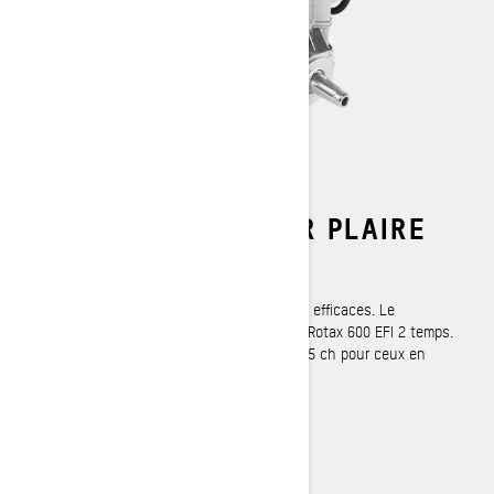
LA PUISSANCE POUR PLAIRE
Moteurs 600 EFI : 55 et 85
Un moteur, deux ensembles très fiables et efficaces. Le
Summit Neo utilise la version de 55 ch du Rotax 600 EFI 2 temps.
Le Neo+ augmente la puissance jusqu’à 85 ch pour ceux en
quête d’un peu plus d’intensité.
EN SAVOIR PLUS