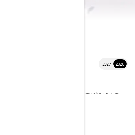
2027
2026
2026 SUMMIT NEO
10 349 $
À partir de
i
PDSF, les frais de transport et de préparation peuvent varier selon la sélection.
* Ensemble illustré : Summit Neo+
Voir les promotions
Obtenez un devis