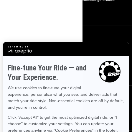
Karrierer
Bli med i BRP forhandlernettverk
Meld deg på
Bli med på nyhetsbrevet.
Vær den første til å få vite om de siste
arrangementer, nyheter og tilbud.
ABONNER
Følg oss