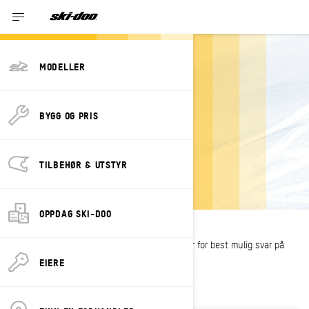
MODELLER
BYGG OG PRIS
KONTAKT OSS
Kontakt oss på telefon: +4771390741
TILBEHØR & UTSTYR
OPPDAG SKI-DOO
Du bør kontakte din nærmeste BRP-forhandler for best mulig svar på
spørsmålet ditt.
Finn en her.
EIERE
Her er noen
ofte stilte spørsmål.