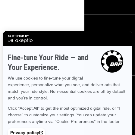
Bli med i BRP forhandlernettverk
Meld deg på
Bli med på nyhetsbrevet.
Vær den første til å få vite om de siste
arrangementer, nyheter og tilbud.
ABONNER
Følg oss