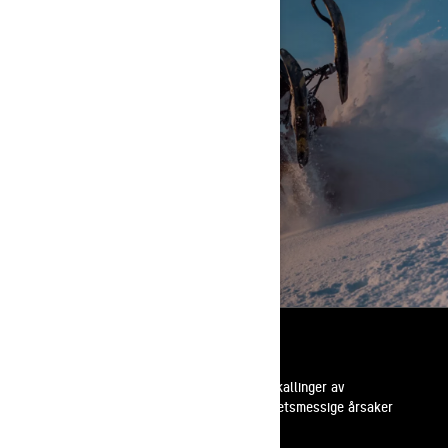
2026 FREERIDE
KJØP FREERIDE
Ressurser
Kundestøtte
Tilbakekallinger av
sikkerhetsmessige årsaker
Karrierer