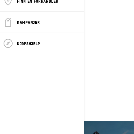
FINN EN FORHANDLER
KAMPANJER
2023
Freeride
KJØPSHJELP
Dypsnø
Rotax® 850 E-TEC® eller 850 E-TEC
Turbo R motorer
tMotion™ fjæring
KYB† Pro bakdemper med lette
fjærer
10.25 i. Farge touchskjerm display
med BRP connect.