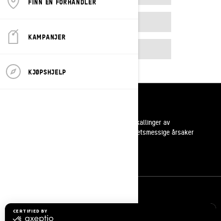
FINN EN FORHANDLER
2025
KAMPANJER
2026
KJØPSHJELP
Ressurser
Kundestøtte
Tilbakekallinger av
sikkerhetsmessige årsaker
Karrierer
Bli med i BRP forhandlernettverk
Meld deg på
Bli med på nyhetsbrevet.
Vær den første til å få vite om de siste