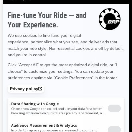
arrangementer, nyheter og tilbud.
ABONNER
Følg oss