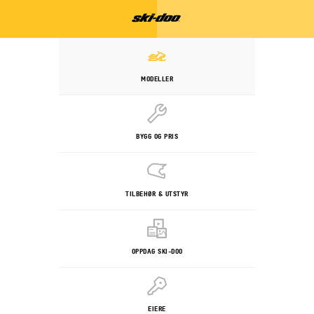
MODELLER
BYGG OG PRIS
TILBEHØR & UTSTYR
OPPDAG SKI-DOO
EIERE