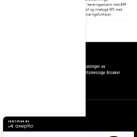
10,25" berøringsskjerm med BRP
Connect og innebygd GPS med
gruppkjøringsfunksjon
Ressurser
Kundestøtte
Tilbakekallinger av
sikkerhetsmessige årsaker
Karrierer
Bli med i BRP forhandlernettverk
Meld deg på
Bli med på nyhetsbrevet.
Vær den første til å få vite om de siste
arrangementer, nyheter og tilbud.