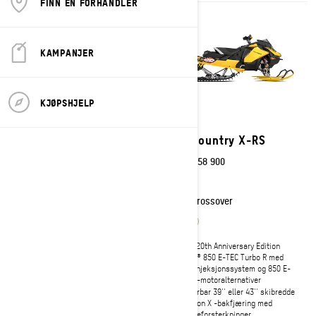
FINN EN FORHANDLER
KAMPANJER
KJØPSHJELP
2027
2027
Backcountry Adrenaline
Backcountry X-RS
Fra
kr 206 800
Fra
kr 258 900
Crossover
Crossover
Rotax 600RR E-TEC -motor
X-RS 20th Anniversary Edition
Justerbar 39'' skibredde
Rotax® 850 E-TEC Turbo R med
vanninjeksjonssystem og 850 E-
cMotion X -bakfjæring
TEC® -motoralternativer
4,5-tommers måler
Justerbar 39'' eller 43'' skibredde
cMotion X -bakfjæring med
skinneforsterkninger