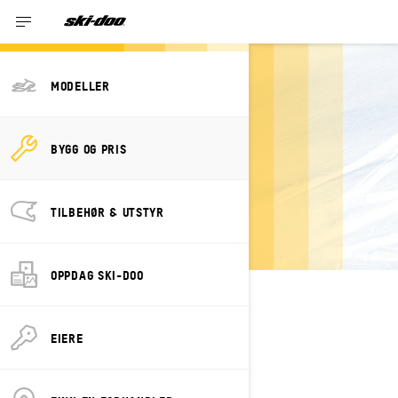
MODELLER
BYGG OG PRIS
BYGG DIN EGEN
BACKCOUNTRY
TILBEHØR & UTSTYR
OPPDAG SKI-DOO
VELG DIN PAKKE
Endre modell
EIERE