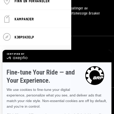
FINN EN FORHANDLER
Kundestøtte
Tilbakekallinger av
sikkerhetsmessige årsaker
Karrierer
KAMPANJER
Bli med i BRP forhandlernettverk
KJØPSHJELP
Meld deg på
Bli med på nyhetsbrevet.
Vær den første til å få vite om de siste
arrangementer, nyheter og tilbud.
ABONNER
Følg oss