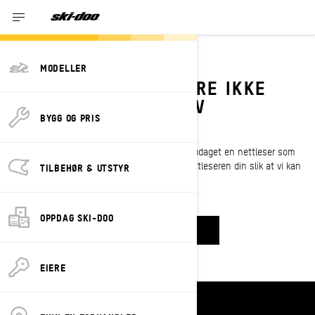
MODELLER
VI STØTTER DESSVERRE IKKE
DENNE VERSJONEN AV
BYGG OG PRIS
NETTLESEREN DIN.
Du har kommet til denne siden fordi vi har oppdaget en nettleser som
ikke støttes. Vi anbefaler at du oppdaterer nettleseren din slik at vi kan
TILBEHØR & UTSTYR
gi deg den best mulige opplevelsen.
OPPDAG SKI-DOO
TILBAKE TIL FORSIDEN
EIERE
Ressurser