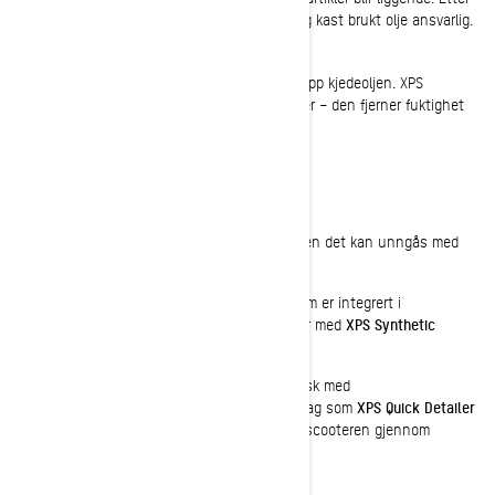
oljeskift, dobbeltsjekk, eventuelle lekkasjer og kast brukt olje ansvarlig.
KJEDEOLJE
For alle Ski-Doo-eiere er det på tide å friske opp kjedeoljen. XPS
Synthetic Chaincase Oil er din beste venn her – den fjerner fuktighet
og gir en ren base for kjedet og tannhjulene.
Forhindre korrosjon
Korrosjon er snøscooterens verste fiende, men det kan unngås med
riktig smøring!
Innvendig vedlikehold
: Bruk fettniplene som er integrert i
snøscooteren for å smøre bevegelige deler med
XPS Synthetic
Grease
.
Utvendig beskyttelse
: Etter en grundig vask med
høykvalitetssjampo, bruk et beskyttende lag som
XPS Quick Detailer
for å hindre støv og skitt, og for å bevare scooteren gjennom
sommeren.