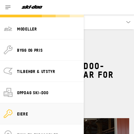
Eiere
MODELLER
MAINTENANCE
BYGG OG PRIS
SLIK GJØR DU SKI-DOO-
SNØSCOOTEREN KLAR FOR
TILBEHØR & UTSTYR
SOMMEREN
OPPDAG SKI-DOO
By
Ski-Doo Team
august 2025
EIERE