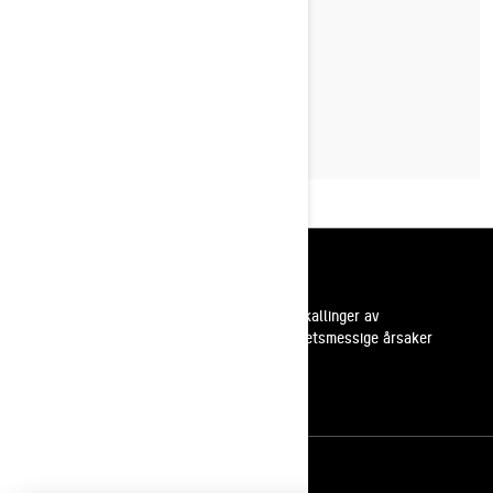
REV-SNØSCOOTEREN
LES MER
Ressurser
Kundestøtte
Tilbakekallinger av
sikkerhetsmessige årsaker
Karrierer
Bli med i BRP forhandlernettverk
Meld deg på