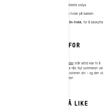
Oppbevar den på et kjølig, tørt sted uten direkte sollys.
Løft scooteren slik at skiene og beltet ikke hviler på bakken.
Bruk et pustende trekk, som
Ski-Doo Ride On-trekk
, for å beskytte
scooteren mot støv og elementer.
DIN FASTE PARTNER FOR
SOMMERLAGRING
Hørtes det mye ut? Din lokale
Ski-Doo-forhandler
står alltid klar til å
hjelpe, enten det gjelder vedlikehold eller gode råd. Nyt sommeren vel
vitende om at du har gjort det rette for snøscooteren din – og den vil
være klar for action når vintereventyrene venter!
DU VIL KANSKJE OGSÅ LIKE