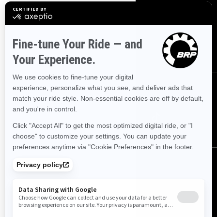
Bli med på nyhetsbrevet.
Vær den første til å få vite om de siste
arrangementer, nyheter og tilbud.
ABONNER
Følg oss