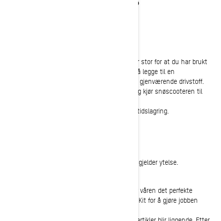
FOR SNØSCOOTERENS
SOMMERLAGRING
Vedlikehold av drivstoffsystemet
Drivstoffsystemet er førsteprioritet. Oddsen er stor for at du har brukt
etanolblandet drivstoff. Uansett er det viktig å legge til en
drivstoffstabilisator, som XPS Fuel Stabilizer, i gjenværende drivstoff.
Slik gjør du det
: Hell stabilisatoren i tanken og kjør snøscooteren til
blandingen har sirkulert gjennom systemet.
Dette beskytter drivstoffsystemet under langtidslagring.
Bytt motor- og kjedeolje
Små ting kan utgjøre en stor forskjell når det gjelder ytelse.
MOTOROLJE
Eier du en Ski-Doo 4-takts snøscooter? Da er våren det perfekte
tidspunktet å bytte olje. Bruk XPS Oil Change Kit for å gjøre jobben
enkel.
Fjern gammel olje for å unngå at smuss og partikler blir liggende. Etter