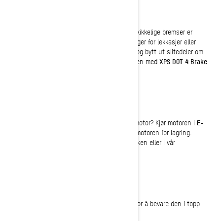
Inspiser bremsene
Dette er gjerne noe man lett glemmer, men skikkelige bremser er
essensielt for trygg kjøring. Sjekk bremseslanger for lekkasjer eller
sprekker. Inspiser bremseklosser og -skiven, og bytt ut slitedeler om
nødvendig. Vurder også å skifte bremsevæsken med
XPS DOT 4 Brake
Fluid
for å sikre optimal bremsestyrke.
Klargjør E-TEC-motoren for lagring
Eier du en Ski-Doo med Rotax E-TEC 2-taktsmotor? Kjør motoren i
E-
TEC sommermodus
, som automatisk klargjør motoren for lagring.
Veiledning for dette finner du i brukerhåndboken eller i vår
instruksjonsvideo.
Oppbevaringssted
Oppbevaring av snøscooteren riktig er viktig for å bevare den i topp
stand: