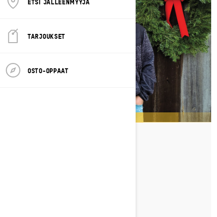
ETSI JÄLLEENMYYJÄ
TARJOUKSET
OSTO-OPPAAT
JOHN GIBBS
TUTUSTU