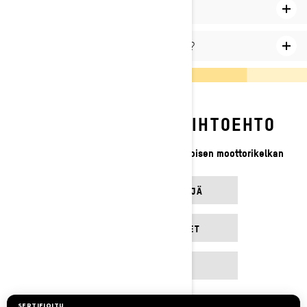
Mikä on aloittelijoille sopiva kelkka?
Miten aloittelija voi ajaa moottorikelkkaa?
LÖYDÄ SOPIVIN VAIHTOEHTO
Avullamme löydät unelmiesi keskikokoisen moottorikelkan
ETSI JÄLLEENMYYJÄ
KATSO TARJOUKSET
LISÄÄ MALLEJA