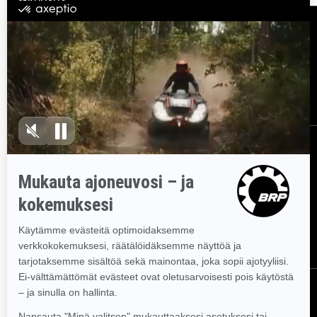
Resurssit
Asiakaspalvelu
Tule BRP:n jälleenmyyjäksi
Työpaikat
Takaisinkutsut
Tilaa uutiskirje
Tilaa uutiskirje.
Saat tietää tuoreeltaan uusimmat uutiset, tapahtumat
ja tarjoukset.
TILAA
Seuraa meitä