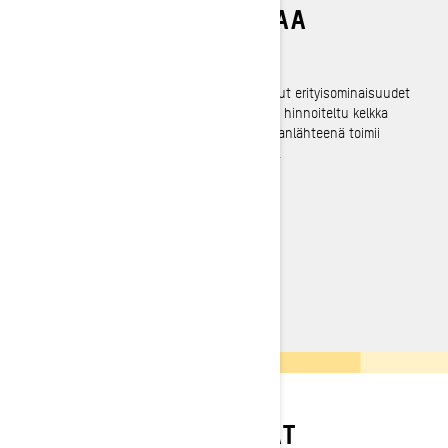
VALTAVASTI HAUSKAA
Tästä alkavat syvän lumen seikkailut
Summit Neo+ tuo syvään lumeen tarkoitetut erityisominaisuudet
keskikokoiseen moottorikelkkaan. Sopivasti hinnoiteltu kelkka
rakentuu REV Gen 5 -rungolle, ja sen voimanlähteenä toimii
erittäin luotettava Rotax 600 EFI -moottori.
TUTUSTU SUMMIT NEO
SUUNNITTELE OMASI
KAMPANJAT