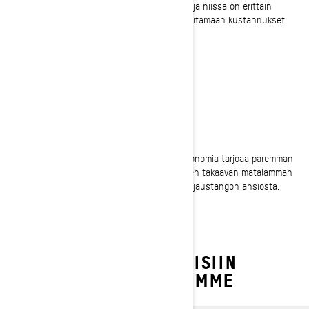
kelkkojen alkukustannukset ovat pienemmät, ja niissä on erittäin
taloudelliset Rotax-moottorit, jotka auttavat pitämään kustannukset
maltillisina.
OIKEA KOKO
Ihanteellinen ergonomia
Keskikokoisten Ski-Doo-moottorikelkkojen ergonomia tarjoaa paremman
kokemuksen esimerkiksi täydellisen istuvuuden takaavan matalamman
istuinprofiilin ja halkaisijaltaan pienemmän ohjaustangon ansiosta.
TUTUSTU KESKIKOKOISIIN
MOOTTORIKELKKOIHIMME