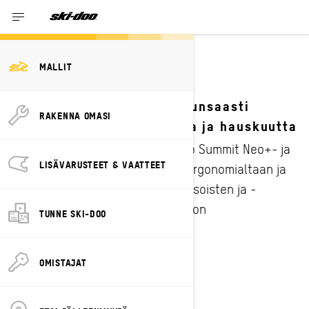
KESKIKOKOISET
MALLIT
MOOTTORIKELKAT
Keskikokoisilla kelkoilla runsaasti
RAKENNA OMASI
huipputason ominaisuuksia ja hauskuutta
Nosta hauskuuskerrointa
Ski-Doo Summit Neo+- ja
LISÄVARUSTEET & VAATTEET
MXZ Neo+ -moottorikelkat ovat ergonomialtaan ja
teholtaan suunniteltuja kaikentasoisten ja -
kokoisten kuljettajien ajonautinnon
TUNNE SKI-DOO
maksimoimiseen.
OMISTAJAT
PYYDÄ TARJOUS