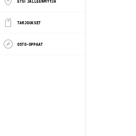
ETSI JÄLLEENMYYJÄ
TARJOUKSET
OSTO-OPPAAT
2027
Summit NEO+
Alkaen
11 790 €
Syvä lumi
Rotax® 600 EFI – 85 -moottori
KYB 36 -etuiskunvaimentimet
146'' x 15'' x 1,75'' Hurricane
FlexEdge -telamatto
LED-ajovalot