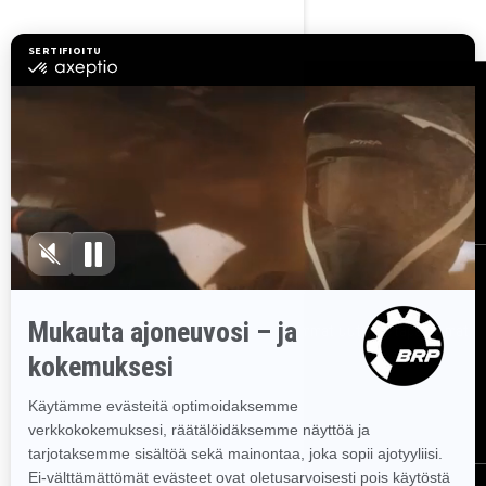
Resurssit
Asiakaspalvelu
Tule BRP:n jälleenmyyjäksi
Työpaikat
Takaisinkutsut
Tilaa uutiskirje
Tilaa uutiskirje.
Saat tietää tuoreeltaan uusimmat uutiset, tapahtumat
ja tarjoukset.
TILAA