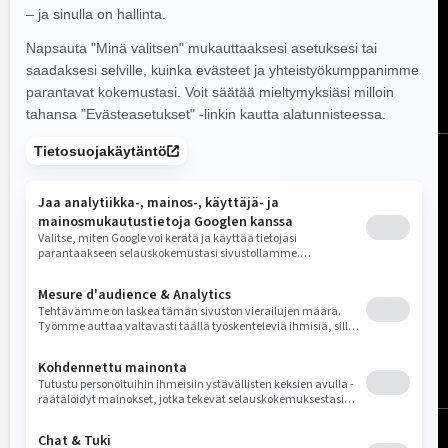
Seuraa meitä
Suomi (suomi)