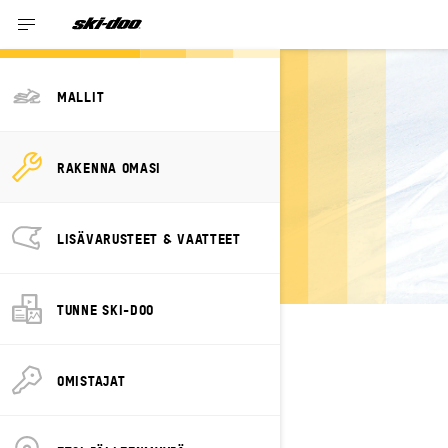
MALLIT
SUUNNITTELE
RAKENNA OMASI
OMASI SUMMIT
NEO
LISÄVARUSTEET & VAATTEET
TUNNE SKI-DOO
VALITSE PAKETTI
Vaihda malli
OMISTAJAT