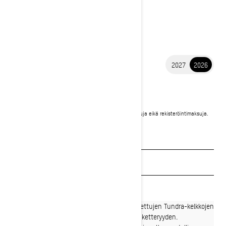
2027
2026
2026 TUNDRA
12 790 €
Alkaen
i
Hinta sisältää ALV:n. Hinta ei sisällä rahtia, toimituskuluja eikä rekisteröintimaksuja.
*Kuvassa Tundra LE 600 ACE
Pyydä tarjous
Etsi jälleenmyyjä
Varaa esittelyajo
Vahvoista maasto-ominaisuuksistaan tunnettujen Tundra-kelkkojen
kapea muotoilu takaa työkelkalle ominaisen ketteryyden.