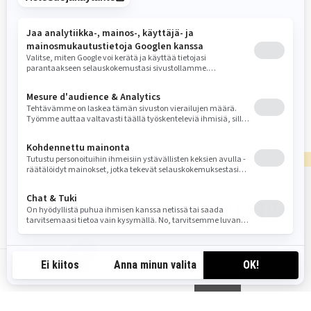
lumen ajamisen suorituskyky ja
keveys.
Saatavilla kaksi Rotax®-moottoria
Nivelletty SC™-5U-telasto, jossa
lukitusmekanismi (ei vaadi
työkaluja)
154 x 15 x 1,5 telamatto
LTS teleskooppinen -etujousitus
LÖYDÄ SOPIVIN VAIHTOEHTO
Meidän avullamme löydät unelmiesi kelkan syvässä lumessa
ajamiseen
FI-FI
PYYDÄ TARJOUS