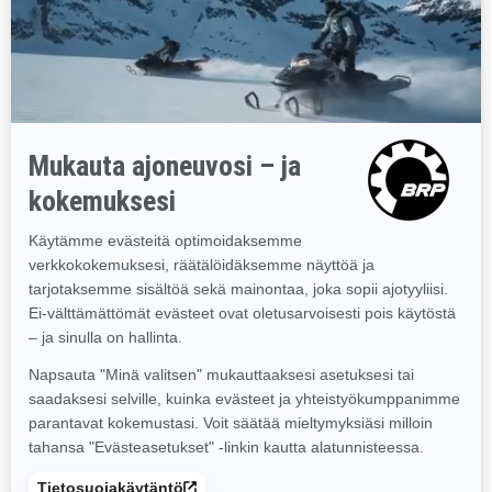
2026
Tundra LE
Alkaen
12 790 €
Hyötykättö
Erinomainen maastoajo- ja syvän