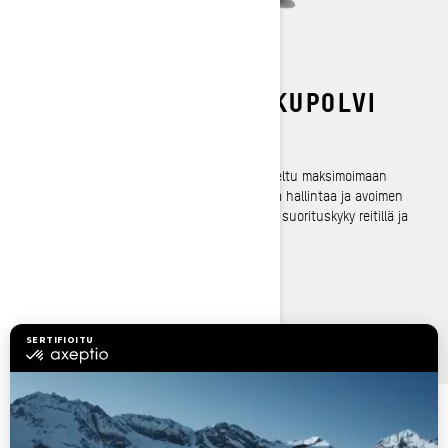
LEGENDAN UUSI SUKUPOLVI
REV Gen4 -runko
Kevyt, vahva ja kestävä runko on suunniteltu maksimoimaan
kantavuus ja pito, tarjoten samalla tarkkaa hallintaa ja avoimen
ohjaamon muotoilun etuja. Maksimaalinen suorituskyky reitillä ja
maastossa.
TUTUSTU
TUTUSTU TUNDRA-MALLISTOON