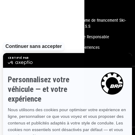
Ressources
Besoin d'aide
Programme de financement Ski-
Doo P.A.S.S
Carrières
Conduite Responsable
Devenir un concessionnaire
BRP Experiences
Rappels de sécurité
S'inscrire
Inscrivez-vous à nos courriels.
Recevez les dernières nouvelles, les
événements et les offres.
ABONNEZ-VOUS