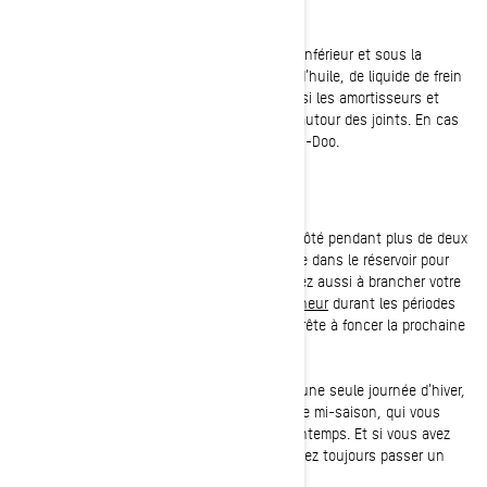
Fuites
Jetez un coup d’œil à l’intérieur du blindage inférieur et sous la
motoneige pour repérer d’éventuelles fuites d’huile, de liquide de frein
ou de liquide de refroidissement. Vérifiez aussi les amortisseurs et
assurez-vous qu’il n’y a aucun écoulement autour des joints. En cas
de fuite, consultez votre concessionnaire Ski-Doo.
Remisage en cours de saison
Si vous planifiez mettre votre motoneige de côté pendant plus de deux
semaines, ajoutez du stabilisateur d'essence dans le réservoir pour
préserver la qualité de votre carburant. Pensez aussi à brancher votre
batterie à un
chargeur de batterie et mainteneur
durant les périodes
de remisage pour que votre motoneige soit prête à foncer la prochaine
fois que vous l’êtes!
Si vous voulez vous assurer de ne pas rater une seule journée d’hiver,
suivez les étapes de cette liste d’entretien de mi-saison, qui vous
permettra de profiter de la neige jusqu’au printemps. Et si vous avez
des questions, rappelez-vous que vous pouvez toujours passer un
coup de fil à votre
concessionnaire Ski-Doo
.