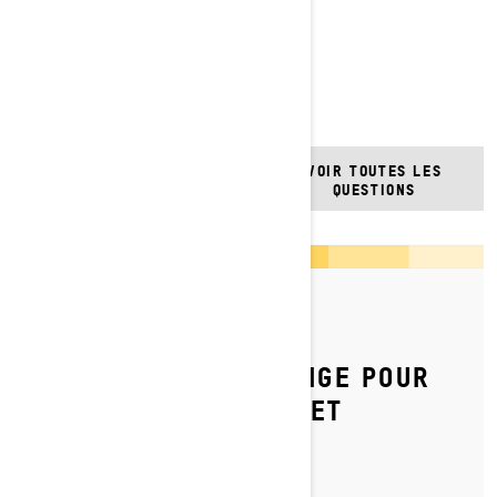
Bonne saison!
QUESTIONS
VOIR TOUTES LES
FRÉQUENTES
QUESTIONS
Par l'équipe Ski-Doo
Publié le 2026-04-10
REMISER SA MOTONEIGE POUR
L'ÉTÉ : GUIDE COMPLET