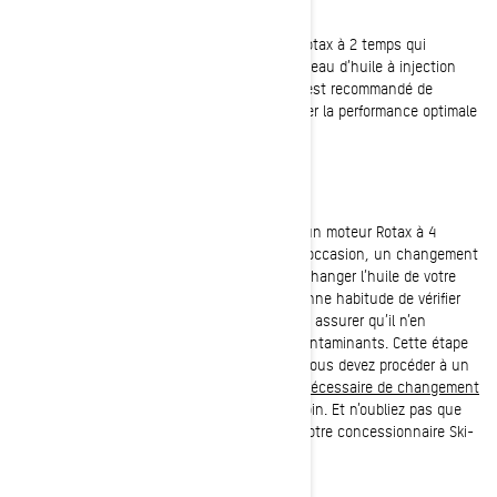
Huile à injection (2 temps)
Certains Ski-Doo de sentier ont un moteur Rotax à 2 temps qui
nécessite de l’huile à injection. Vérifiez le niveau d’huile à injection
dans le réservoir et ajoutez-en au besoin. Il est recommandé de
toujours utiliser de l’huile XPS 2T pour assurer la performance optimale
et la longévité de votre moteur Rotax.
Huile à moteur (4 temps)
D’autres modèles de sentier sont équipés d’un moteur Rotax à 4
temps qui requiert de l’huile à moteur et, à l’occasion, un changement
d’huile. Il est peu probable que vous ayez à changer l’huile de votre
motoneige à la mi-saison, mais c’est une bonne habitude de vérifier
votre huile à moteur régulièrement pour vous assurer qu’il n’en
manque pas et qu’elle ne contient pas de contaminants. Cette étape
est décrite dans le Guide du conducteur. Si vous devez procéder à un
changement d’huile en cours de saison, le
nécessaire de changement
d’huile
contient tout ce dont vous avez besoin. Et n’oubliez pas que
vous pouvez toujours compter sur l’aide de votre concessionnaire Ski-
Doo.