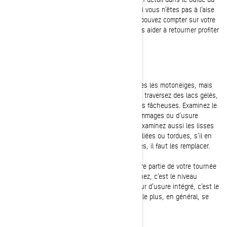
conducteur. Si vous avez des questions ou si vous n’êtes pas à l’aise
de faire vous-même certaines choses, vous pouvez compter sur votre
concessionnaire Ski-Doo
, qui est là pour vous aider à retourner profiter
de la neige le plus vite possible.
Lisses de carbure et glissières
Au fil du temps, ces pièces s’usent sur toutes les motoneiges, mais
si vous sortez en début de saison ou si vous traversez des lacs gelés,
par exemple, il peut y avoir des conséquences fâcheuses. Examinez le
dessous de vos
skis
, à l’affût d’éventuels dommages ou d’usure
excessive. La surface devrait être régulière. Examinez aussi les lisses
et leurs insertions de carbure. Si elles sont pliées ou tordues, s’il en
manque une partie ou si elles sont trop usées, il faut les remplacer.
Les glissières des rails, à l’arrière, doivent faire partie de votre tournée
d’entretien de mi-saison. Ce que vous examinez, c’est le niveau
d’usure des
glissières
. S’il dépasse l’indicateur d’usure intégré, c’est le
moment de les remplacer. La partie qui s’use le plus, en général, se
trouve vers l’avant des rails.