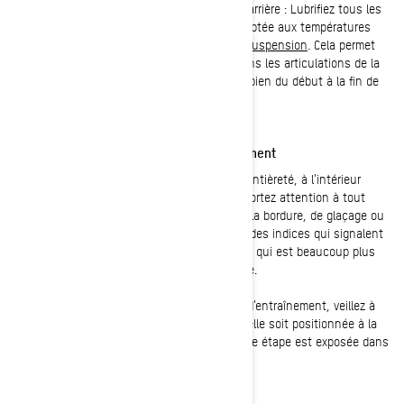
- Lubrification des articulations du châssis arrière : Lubrifiez tous les
raccords de graissage avec de la graisse adaptée aux températures
basses comme la
graisse synthétique pour suspension
. Cela permet
d’évacuer l’eau qui pourrait s’être infiltrée dans les articulations de la
suspension et fait en sorte que tout bouge bien du début à la fin de
la saison.
Tension et état de la courroie d’entraînement
Retirez la
courroie
et examinez-la dans son entièreté, à l’intérieur
comme à l’extérieur, à l’affût de dommages. Portez attention à tout
signe de séparation, d’effilochage le long de la bordure, de glaçage ou
d’usure excessive (rétrécissement). Ce sont des indices qui signalent
que vous devriez remplacer votre courroie, ce qui est beaucoup plus
facile à faire dans un garage qu’en montagne.
Quand vous installez une nouvelle courroie d’entraînement, veillez à
ce que sa tension soit adéquate et à ce qu’elle soit positionnée à la
bonne hauteur sur la poulie secondaire. Cette étape est exposée dans
le
Guide du conducteur
.