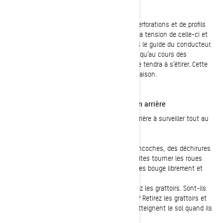
Tension et état de la chenille
Soyez à l’affût d’accrocs, de déchirures, de perforations et de profils
manquants sur votre
chenille
. Vérifiez aussi la tension de celle-ci et
son alignement. Cette étape est décrite dans le guide du conducteur.
Si votre motoneige est neuve, rappelez-vous qu’au cours des
premières centaines de kilomètres, la chenille tendra à s’étirer. Cette
vérification est donc indispensable, à la mi-saison.
Inspection des éléments de la suspension arrière
Il y a plusieurs éléments de la suspension arrière à surveiller tout au
long de la saison de motoneige.
-
Roues légères arrière
: Vérifiez s’il y a des encoches, des déchirures
ou des déformations dans le caoutchouc. Faites tourner les roues
manuellement pour vérifier que chacune d’elles bouge librement et
facilement.
-
Grattoirs à neige
(le cas échéant) : Examinez les grattoirs. Sont-ils
endommagés? Les pointes sont-elles usées? Retirez les grattoirs et
mettez-les en extension pour vérifier qu’ils atteignent le sol quand ils
sont sous tension.