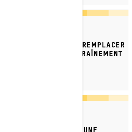
Par l'équipe Ski-Doo
Publié le 2023-11-27
COMMENT ET QUAND REMPLACER
UNE COURROIE D'ENTRAÎNEMENT
SUR MA MOTONEIGE?
Par l'équipe Ski-Doo
Publié le 2024-12-16
COMMENT PRÉPARER UNE