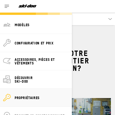
Propriétaires
MODÈLES
COMMENT FAIRE
CONFIGURATION ET PRIX
L'ENTRETIEN DE VOTRE
MOTONEIGE DE SENTIER
ACCESSOIRES, PIÈCES ET
VÊTEMENTS
PENDANT LA SAISON?
DÉCOUVRIR
Par
l'équipe Ski-Doo
SKI-DOO
juillet 2023
PROPRIÉTAIRES