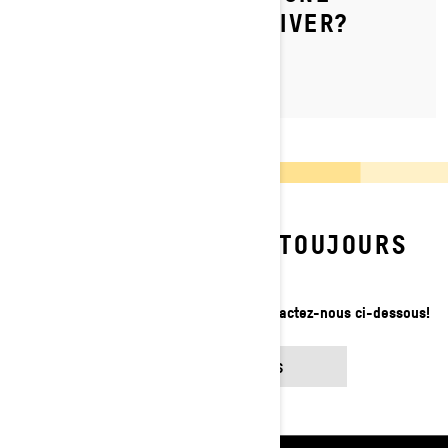
MOTONEIGE POUR L'HIVER?
VOUS NE TROUVEZ TOUJOURS
PAS?
Contactez votre concessionnaire ou contactez-nous ci-dessous!
CONTACTEZ-NOUS