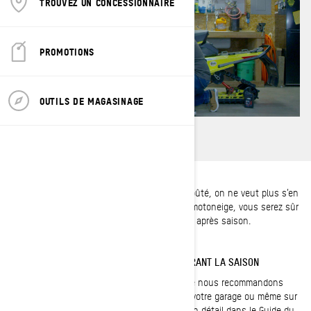
TROUVEZ UN CONCESSIONNAIRE
PROMOTIONS
OUTILS DE MAGASINAGE
Chez nous, c’est Ski-Doo, et quand on y a goûté, on ne veut plus s’en
passer! Grâce à l’entretien adéquat de votre motoneige, vous serez sûr
de tirer le maximum de chaque sortie, saison après saison.
L’ENTRETIEN D’UN SKI-DOO DE SENTIER DURANT LA SAISON
La plupart des vérifications de mi-saison que nous recommandons
pour votre motoneige peuvent se faire dans votre garage ou même sur
une remorque. Chaque étape est expliquée en détail dans le Guide du