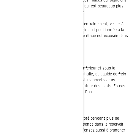
que vous devriez remplacer votre courroie, ce qui est beaucoup plus
facile à faire dans un garage qu’en montagne.
Quand vous installez une nouvelle courroie d’entraînement, veillez à
ce que sa tension soit adéquate et à ce qu’elle soit positionnée à la
bonne hauteur sur la poulie secondaire. Cette étape est exposée dans
le
Guide du conducteur
.
Fuites
Jetez un coup d’œil à l’intérieur du blindage inférieur et sous la
motoneige pour repérer d’éventuelles fuites d’huile, de liquide de frein
ou de liquide de refroidissement. Vérifiez aussi les amortisseurs et
assurez-vous qu’il n’y a aucun écoulement autour des joints. En cas
de fuite, consultez votre concessionnaire Ski-Doo.
Remisage en cours de saison
ISi vous planifiez mettre votre motoneige de côté pendant plus de
deux semaines, ajoutez du stabilisateur d'essence dans le réservoir
pour préserver la qualité de votre carburant. Pensez aussi à brancher