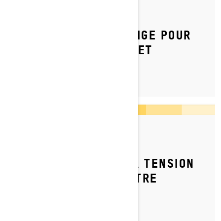
Par l'équipe Ski-Doo
Publié le 2026-04-10
REMISER SA MOTONEIGE POUR
L'ÉTÉ : GUIDE COMPLET
Par l'équipe Ski-Doo
Publié le 2023-11-27
COMMENT RÉGLER LA TENSION
DE LA CHAÎNE DE VOTRE
MOTONEIGE SKI-DOO