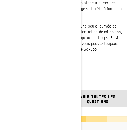
votre batterie à un
chargeur de batterie et mainteneur
durant les
périodes de remisage pour que votre motoneige soit prête à foncer la
prochaine fois que vous l’êtes!
Si vous voulez vous assurer de ne pas rater une seule journée de
poudreuse, suivez les étapes de cette liste d’entretien de mi-saison,
qui vous permettra de profiter de la neige jusqu’au printemps. Et si
vous avez des questions, rappelez-vous que vous pouvez toujours
passer un coup de fil à votre
concessionnaire Ski-Doo
.
Au plaisir de vous croiser cet hiver!
QUESTIONS
VOIR TOUTES LES
FRÉQUENTES
QUESTIONS