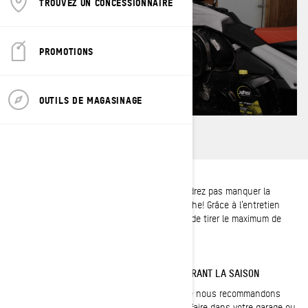
TROUVEZ UN CONCESSIONNAIRE
PROMOTIONS
OUTILS DE MAGASINAGE
Une fois la saison commencée, vous ne voudrez pas manquer la
moindre occasion de profiter de la neige fraîche! Grâce à l’entretien
adéquat de votre motoneige, vous serez sûr de tirer le maximum de
chaque sortie, saison après saison.
L’ENTRETIEN D’UN SKI-DOO HORS-PISTE DURANT LA SAISON
La plupart des vérifications de mi-saison que nous recommandons
pour votre motoneige hors piste peuvent se faire dans votre garage ou