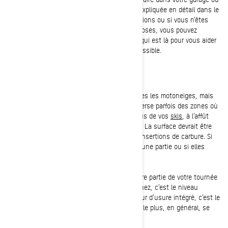
même sur une remorque. Chaque étape est expliquée en détail dans le
Guide du conducteur. Si vous avez des questions ou si vous n’êtes
pas à l’aise de faire vous-même certaines choses, vous pouvez
compter sur votre
concessionnaire Ski-Doo
, qui est là pour vous aider
à retourner profiter de la neige le plus vite possible.
Lisses de carbure et glissières
Au fil du temps, ces pièces s’usent sur toutes les motoneiges, mais
en hors-piste au début de la saison, on traverse parfois des zones où
la neige est insuffisante. Examinez le dessous de vos
skis
, à l’affût
d’éventuels dommages ou d’usure excessive. La surface devrait être
régulière. Examinez aussi les lisses et leurs insertions de carbure. Si
elles sont pliées ou tordues, s’il en manque une partie ou si elles
sont trop usées, il faut les remplacer.
Les glissières des rails, à l’arrière, doivent faire partie de votre tournée
d’entretien de mi-saison. Ce que vous examinez, c’est le niveau
d’usure des
glissières
. S’il dépasse l’indicateur d’usure intégré, c’est le
moment de les remplacer. La partie qui s’use le plus, en général, se
trouve vers l’avant des rails.