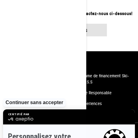
Contactez votre concessionnaire ou contactez-nous ci-dessous!
CONTACTEZ-NOUS
Ressources
Besoin d'aide
Programme de financement Ski-
Doo P.A.S.S
Carrières
Conduite Responsable
Devenir un concessionnaire
BRP Experiences
Rappels de sécurité
S'inscrire