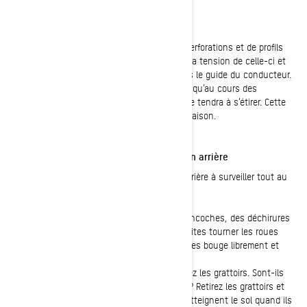
Tension et état de la chenille
Soyez à l’affût d’accrocs, de déchirures, de perforations et de profils
manquants sur votre
chenille
. Vérifiez aussi la tension de celle-ci et
son alignement. Cette étape est décrite dans le guide du conducteur.
Si votre motoneige est neuve, rappelez-vous qu’au cours des
premières centaines de kilomètres, la chenille tendra à s’étirer. Cette
vérification est donc indispensable, à la mi-saison.
Inspection des éléments de la suspension arrière
Il y a plusieurs éléments de la suspension arrière à surveiller tout au
long de la saison de motoneige.
-
Roues légères arrière
: Vérifiez s’il y a des encoches, des déchirures
ou des déformations dans le caoutchouc. Faites tourner les roues
manuellement pour vérifier que chacune d’elles bouge librement et
facilement.
-
Grattoirs à neige
(le cas échéant) : Examinez les grattoirs. Sont-ils
endommagés? Les pointes sont-elles usées? Retirez les grattoirs et
mettez-les en extension pour vérifier qu’ils atteignent le sol quand ils