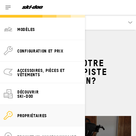
Propriétaires
MODÈLES
COMMENT FAIRE
CONFIGURATION ET PRIX
L'ENTRETIEN DE VOTRE
MOTONEIGE HORS-PISTE
ACCESSOIRES, PIÈCES ET
VÊTEMENTS
PENDANT LA SAISON?
DÉCOUVRIR
Par
l'équipe Ski-Doo
SKI-DOO
novembre 2022
PROPRIÉTAIRES