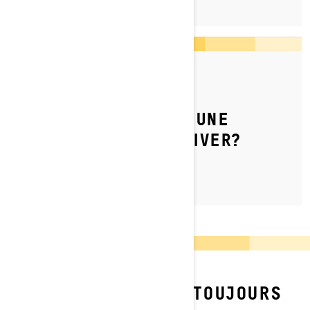
Par l'équipe Ski-Doo
Publié le 2024-12-16
COMMENT PRÉPARER UNE
MOTONEIGE POUR L'HIVER?
VOUS NE TROUVEZ TOUJOURS
PAS?