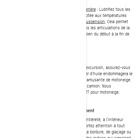
sont sous tension.
-
Lubrification des articulations du châssis arrière
: Lubrifiez tous les
raccords de graissage avec de la graisse adaptée aux températures
basses comme la
graisse synthétique pour suspension
. Cela permet
d’évacuer l’eau qui pourrait s’être infiltrée dans les articulations de la
suspension et fait en sorte que tout bouge bien du début à la fin de
la saison.
Huile à injection (moteurs 2 temps)
À vérifier à chaque sortie. Avant de partir en excursion, assurez-vous
de mettre l’huile à injection à niveau. Manquer d’huile endommagera le
moteur et risque de transformer une journée amusante de motoneige
en longue randonnée de retour jusqu’à votre camion. Nous
recommandons toujours l’huile synthétique 2T pour motoneige.
Tension et état de la courroie d’entraînement
Retirez la
courroie
et examinez-la dans son entièreté, à l’intérieur
comme à l’extérieur, à l’affût de dommages. Portez attention à tout
signe de séparation, d’effilochage le long de la bordure, de glaçage ou
d’usure excessive (rétrécissement). Ce sont des indices qui signalent