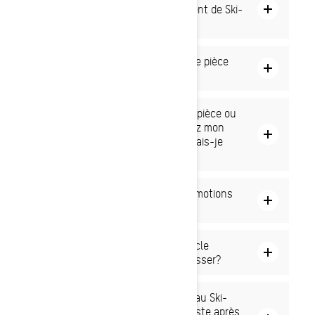
des accessoires Ski-Doo directement de Ski-
Doo?
Comment obtenir de lʼaide pour une pièce
ou un accessoire?
Jʼai une question concernant une pièce ou
une pièce en rupture de stock chez mon
concessionnaire Ski-Doo. Que devrais-je
faire?
Comment puis-je découvrir les promotions
et les incitatifs en cours?
Je nʼai pas reçu de rabais ou dʼarticle
promotionnel. À qui puis-je mʼadresser?
Je viens juste dʼacheter un nouveau Ski-
Doo et une promotion est parue juste après.