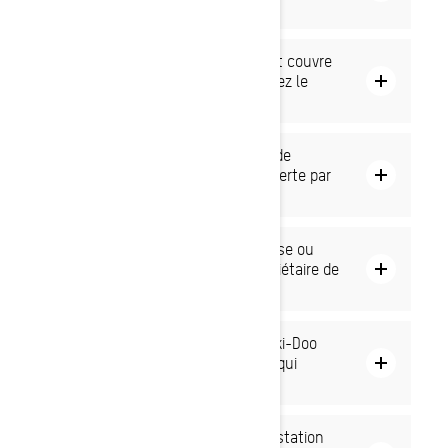
Doo autorisés?
Est-ce que la garantie du fabricant couvre
les frais de transport pour aller chez le
concessionnaire?
Pourquoi la réparation ou la pièce de
remplacement nʼest-elle pas couverte par
la garantie?
Comment mettre à jour mon adresse ou
changer les coordonnées du propriétaire de
mon Ski-Doo?
Comment savoir si mon véhicule Ski-Doo
requiert une inspection de sûreté qui
nʼaurait pas été faite?
Comment puis-je obtenir une attestation