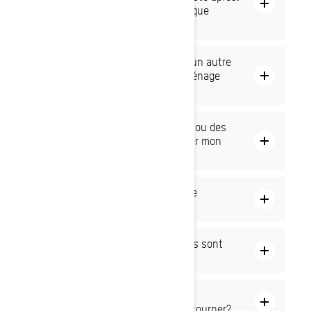
Est-ce que vous pouvez faire quelque
chose?
Puis-je acheter un véhicule dans un autre
pays ou apporter le mien si je déménage
dans un autre pays?
Où puis-je me procurer des pièces ou des
composants de remplacement pour mon
casque?
Est-ce que les pièces peuvent être
envoyées directement chez moi?
Comment savoir si mes accessoires sont
compatibles avec mon Ski-Doo?
Je cherche une pièce obsolète ou
discontinuée. Vers qui puis-je me tourner?