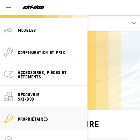
Propriétaires
MODÈLES
CONFIGURATION ET PRIX
QUESTIONS
ACCESSOIRES, PIÈCES ET
VÊTEMENTS
FRÉQUENTES
DÉCOUVRIR
SKI-DOO
PROPRIÉTAIRES
APPRENDRE À CONDUIRE