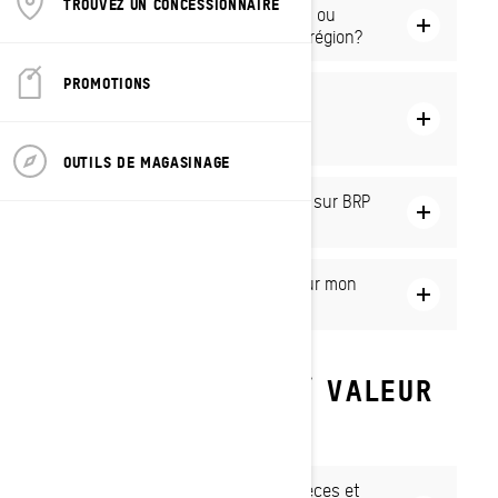
TROUVEZ UN CONCESSIONNAIRE
Puis-je assister à des événements ou
prendre part à des cours dans ma région?
PROMOTIONS
Comment puis-je mʼabonner aux
communications de Ski-Doo ou me
désabonner?
OUTILS DE MAGASINAGE
Où puis-je trouver de lʼinformation sur BRP
GO?
Comment ajuster la suspension sur mon
Ski-Doo?
MODÈLE SUPÉRIEUR / VALEUR
DʼÉCHANGE
Est-ce que je peux acheter des pièces et