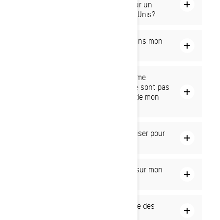
dʼabsence de rappel de sécurité sur un
modèle Ski-Doo importé des États-Unis?
Quel type dʼhuile dois-je utiliser dans mon
Ski-Doo?
Quoi faire si mon concessionnaire me
recommande des entretiens qui ne sont pas
prévus au programme dʼentretien de mon
guide du conducteur?
Quel type de carburant dois-je utiliser pour
mon Ski-Doo?
Un message d’erreur s’est allumé sur mon
écran. Qu’est-ce que cela signifie?
Quʼest-ce qui est considéré comme des
éléments soumis à lʼusure?