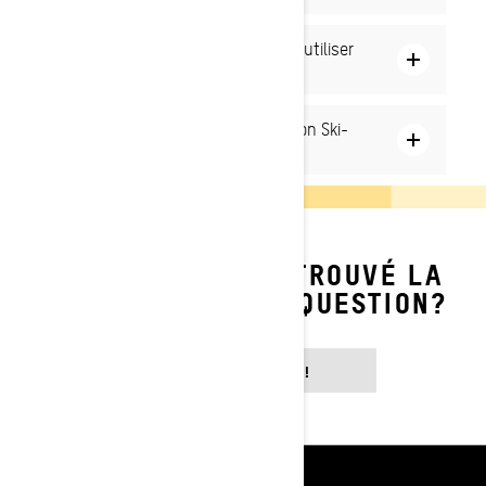
Quels produits nettoyants puis-je utiliser
sur mon Ski-Doo?
Comment devrais-je entreposer mon Ski-
Doo lʼété lorsquʼil ne sert pas?
VOUS N'AVEZ PAS TROUVÉ LA
RÉPONSE À VOTRE QUESTION?
CONTACTEZ-NOUS!