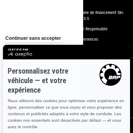
Ressources
Besoin d'aide
Programme de financement Ski-
Doo P.A.S.S
Carrières
Conduite Responsable
Devenir un concessionnaire
BRP Experiences
Rappels de sécurité
S'inscrire
Inscrivez-vous à nos courriels.
Recevez les dernières nouvelles, les
événements et les offres.
ABONNEZ-VOUS
Suivez nous