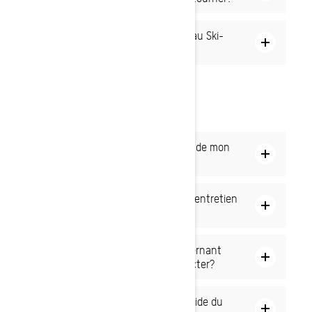
Quand vais-je recevoir mon nouveau Ski-
Doo?
ENTRETIEN
Où devrais-je faire faire lʼentretien de mon
Ski-Doo?
Comment savoir quand faire faire lʼentretien
de mon Ski-Doo?
Jʼai une question technique concernant
mon Ski-Doo. Qui devrais-je contacter?
Où puis-je obtenir une copie du guide du