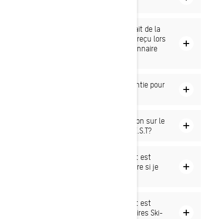
conducteur de mon Ski-Doo?
Que dois-je faire si je suis insatisfait de la
vitesse ou de la qualité du service reçu lors
de lʼentretien chez mon concessionnaire
Ski-Doo?
Comment puis-je obtenir une garantie pour
mon Ski-Doo?
Où puis-je trouver plus dʼinformation sur le
programme de service prolongé B.E.S.T?
Est-ce que la garantie du fabricant est
transférable au nouveau propriétaire si je
vends mon Ski-Doo?
Est-ce que la garantie du fabricant est
valide chez tous les concessionnaires Ski-