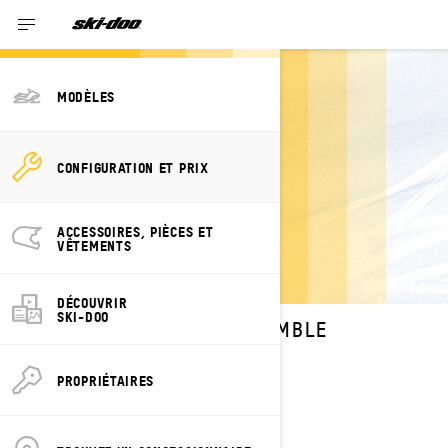
MODÈLES
PERSONNALISEZ
CONFIGURATION ET PRIX
VOTRE SUMMIT
NEO
ACCESSOIRES, PIÈCES ET
VÊTEMENTS
DÉCOUVRIR
SKI-DOO
SÉLECTIONNEZ VOTRE ENSEMBLE
Changer de modèle
PROPRIÉTAIRES