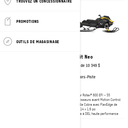
TROUVEZ UN CONCESSIONNAIRE
PROMOTIONS
OUTILS DE MAGASINAGE
2027
2027
Summit Neo+
Summit Neo
À partir de
12 049 $
À partir de
10 349 $
Hors-Piste
Hors-Piste
Moteur Rotax® 600 EFI – 85
Moteur Rotax® 600 EFI – 55
Amortisseurs avant KYB† 36
Amortisseurs avant Motion Control
Chenille Hurricane avec FlexEdge™
Chenille Cobra avec FlexEdge de
146 x 15 x 1,75
146 x 14 x 1,6 po
Phares à DEL haute performance
Phares à DEL haute performance