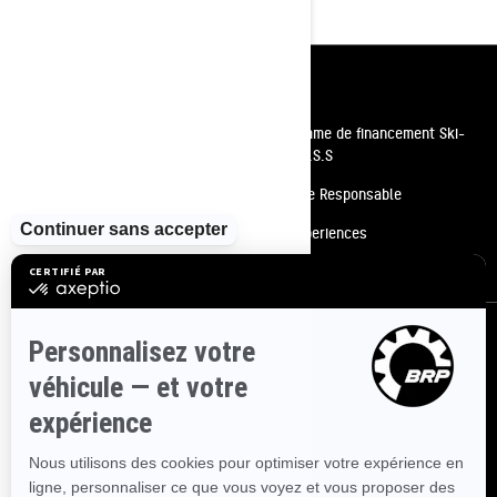
Ressources
Besoin d'aide
Programme de financement Ski-
Doo P.A.S.S
Carrières
Conduite Responsable
Devenir un concessionnaire
BRP Experiences
Rappels de sécurité
S'inscrire
Inscrivez-vous à nos courriels.
Recevez les dernières nouvelles, les
événements et les offres.
ABONNEZ-VOUS