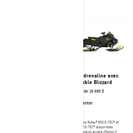
Écran tactile 10,25 po incluant BRP
Connect, le GPS intégré et la
fonction Groupe
2027
2027
MXZ X
MXZ Adrenaline avec
ensemble Blizzard
À partir de
17 499 $
À partir de
18 699 $
Sentier
Sentier
Moteurs Rotax® 850 E-TEC® et
600RR E-TEC® disponibles
Moteurs Rotax® 850 E-TEC® et
Suspension arrière rMotion™ X
600RR E-TEC® disponibles
Amortisseurs KYB† Pro 36 de
Suspension arrière rMotion X