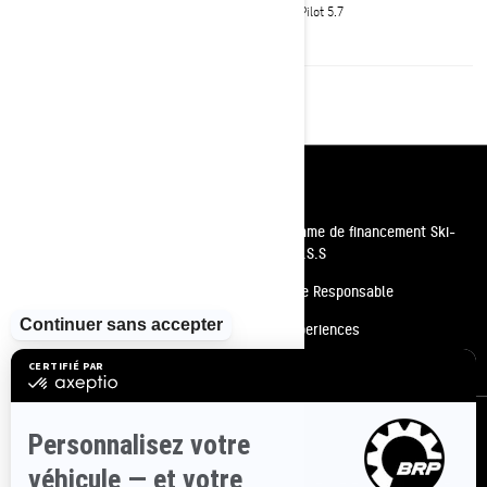
Ensemble d'amortisseurs KYB† 36
Skis Pilot 5.7
de haute qualité
Suspension avant RAS™ RX
Ressources
Besoin d'aide
Programme de financement Ski-
Doo P.A.S.S
Carrières
Conduite Responsable
Devenir un concessionnaire
BRP Experiences
Rappels de sécurité
S'inscrire
Inscrivez-vous à nos courriels.
Recevez les dernières nouvelles, les