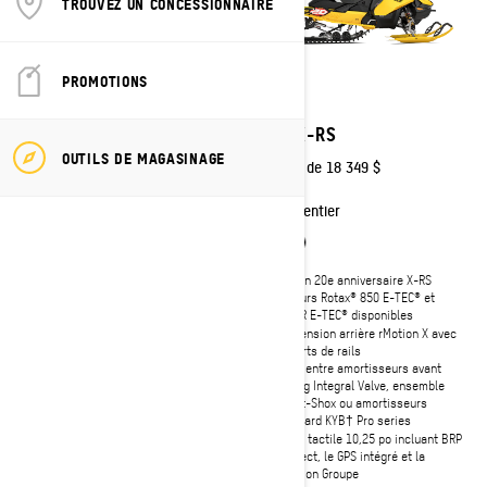
TROUVEZ UN CONCESSIONNAIRE
PROMOTIONS
2027
2027
MXZ X-RS avec
MXZ X-RS
ensemble Competition
OUTILS DE MAGASINAGE
À partir de
18 349 $
À partir de
19 349 $
Sentier
Sentier
Édition 20e anniversaire X-RS
Moteurs Rotax® 850 E-TEC® et
Édition 20e anniversaire X-RS
600RR E-TEC® disponibles
Moteurs Rotax® 850 E-TEC® Turbo
Suspension arrière rMotion X avec
R avec système d'injection d'eau
renforts de rails
et 600RR E-TEC® disponibles
Choix entre amortisseurs avant
Suspension arrière rMotion X
Racing Integral Valve, ensemble
Competition
Smart-Shox ou amortisseurs
Choix entre amortisseurs avant de
standard KYB† Pro series
course avec soupape de type
Écran tactile 10,25 po incluant BRP
intégral, ensemble Smart-Shox ou
Connect, le GPS intégré et la
amortisseurs standard KYB† Pro
fonction Groupe
series