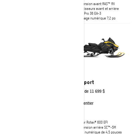
haute performance
Suspension avant RAS™ RX
Écran tactile 10,25 po incluant BRP
Amortisseurs avant et arrière
Connect, le GPS intégré et la
KYB† Pro 36 EA-3
fonction Groupe
Affichage numérique 7,2 po
2027
2027
MXZ Adrenaline
MXZ Sport
À partir de
16 349 $
À partir de
11 699 $
Sentier
Sentier
Moteurs Rotax® 850 E-TEC® et
Moteur Rotax® 600 EFI
600RR E-TEC® disponibles
Suspension arrière SC™-5M
Suspension arrière rMotion X
Écran numérique de 4,5 pouces