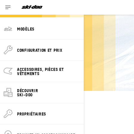
MODÈLES
ESTIMEZ LE
CONFIGURATION ET PRIX
PAIEMENT GRAND
TOURING
ACCESSOIRES, PIÈCES ET
ELECTRIC
VÊTEMENTS
DÉCOUVRIR
SKI-DOO
PROPRIÉTAIRES