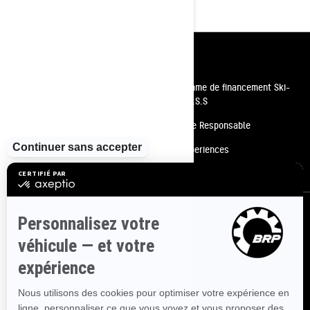
Ressources
Besoin d'aide
Programme de financement Ski-
Doo P.A.S.S
Carrières
Conduite Responsable
Devenir un concessionnaire
BRP Experiences
Rappels de sécurité
S'inscrire
Inscrivez-vous à nos courriels.
Recevez les dernières nouvelles, les
événements et les offres.
ABONNEZ-VOUS