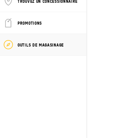
TROUVEZ UN CONCESSIONNAIRE
PROMOTIONS
2027
Grand Touring Electric
OUTILS DE MAGASINAGE
À partir de
19 899 $
Sentier
Rotax® E-Power
Chenille haute efficacité de 120
pouces
Suspension avant RAS™ X
Écran tactile de 10,25 po avec BRP
Connect, comprenant un GPS
intégré avec avec la fonction
Groupe
Phares DEL Premium haute
performance