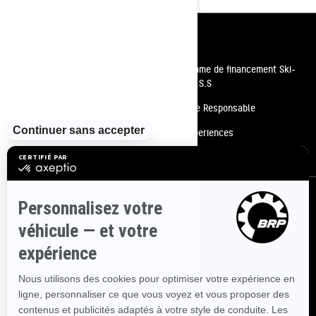
Ressources
Besoin d'aide
Programme de financement Ski-
Doo P.A.S.S
Carrières
Conduite Responsable
Devenir un concessionnaire
BRP Experiences
Rappels de sécurité
S'inscrire
Inscrivez-vous à nos courriels.
Recevez les dernières nouvelles, les
événements et les offres.
ABONNEZ-VOUS