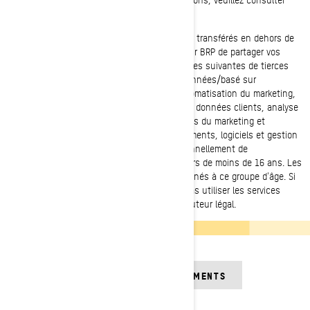
notre politique de confidentialité.
Vos renseignements personnels peuvent être transférés en dehors de
votre pays de résidence. Il est nécessaire pour BRP de partager vos
renseignements personnels avec les catégories suivantes de tierces
parties: services infonuagiques (nuage de données/basé sur
l'informatique), marketing cross-canal et automatisation du marketing,
plateformes de médias sociaux, plateforme de données clients, analyse
Web et consultants en marketing, spécialistes du marketing et
développeurs et service d'analytique d'événements, logiciels et gestion
de la logistique. BRP ne collecte pas intentionnellement de
renseignements personnels auprès de mineurs de moins de 16 ans. Les
produits et services de BRP ne sont pas destinés à ce groupe d'âge. Si
vous avez moins de 16 ans, vous ne devez pas utiliser les services
sans le consentement d'un parent ou d'un tuteur légal.
CONSULTEZ LES RÈGLEMENTS