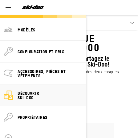
Découvrir
MODÈLES
GAGNEZ UN CASQUE
CHAUFFANT SKI-DOO
CONFIGURATION ET PRIX
Préparez-vous pour l’hiver et partagez le
concours avec d’autres adeptes Ski-Doo!
ACCESSOIRES, PIÈCES ET
Participez d’ici le 31 octobre pour gagner l’un des deux casques
VÊTEMENTS
chauffants Ski-Doo Oxygen Flow.
DÉCOUVRIR
PARTICIPEZ
SKI-DOO
PROPRIÉTAIRES