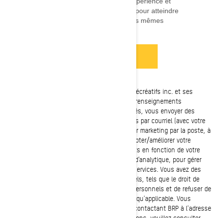
Avis de confidentialité
: Bombardier Produits Récréatifs inc. et ses
sociétés affiliées et filiales (" BRP ") gère ces renseignements
personnels pour fournir les services demandés, vous envoyer des
communications commerciales personnalisées par courriel (avec votre
consentement), pour vous envoyer du courrier marketing par la poste, à
des fins de marketing téléphonique, pour adapter/améliorer votre
expérience, vos fonctionnalités et vos produits en fonction de votre
profil de consommateur et de la performance d’analytique, pour gérer
votre compte et pour améliorer nos produits/services. Vous avez des
droits relatifs à vos renseignements personnels, tels que le droit de
corriger ou d'accéder à vos renseignements personnels et de refuser de
donner ou de retirer votre consentement, lorsqu'applicable. Vous
pouvez exercer ces droits à tout moment en contactant BRP à l'adresse
privacyofficer@brp.com. Pour plus d'informations, veuillez consulter