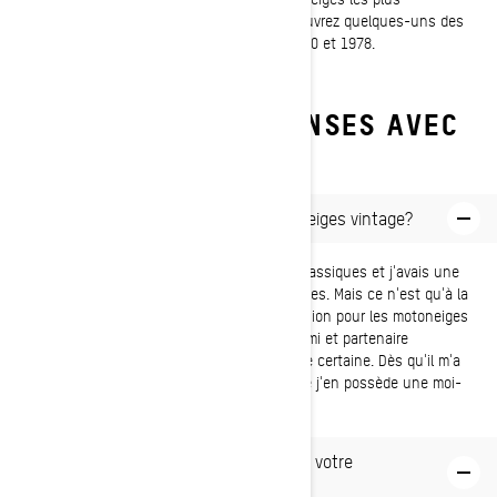
perfectionnées à parcourir les sentiers. Découvrez quelques-uns des
modèles Blizzards les plus rares : ceux de 1970 et 1978.
QUESTIONS ET RÉPONSES AVEC
MJ THOMPSON
D'où vient votre passion pour les motoneiges vintage?
J'ai grandi avec des voitures anciennes et classiques et j'avais une
appréciation naturelle pour ce genre de choses. Mais ce n'est qu'à la
fin de ma carrière de snowcross que ma passion pour les motoneiges
anciennes s'est vraiment développée. Mon ami et partenaire
commercial, Bill Fullerton, a eu une influence certaine. Dès qu'il m'a
prêté son Elan, j'ai été accroché. Il fallait que j'en possède une moi-
même.
Combien de motoneiges avez-vous dans votre
collection?