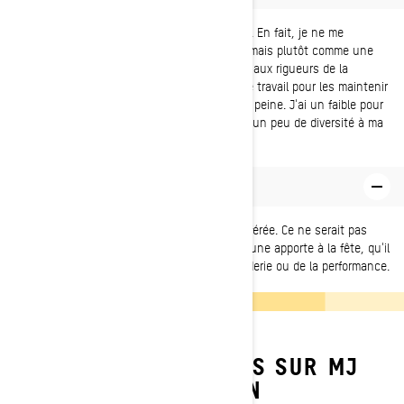
J'ai une modeste collection de 5 motoneiges. En fait, je ne me
considère pas comme une collectionneuse, mais plutôt comme une
passionnée de vintage. J'aime les soumettre aux rigueurs de la
conduite réelle. Cela représente beaucoup de travail pour les maintenir
dans leur état d'origine, mais cela en vaut la peine. J'ai un faible pour
tout vieux modèle propre qui pourrait ajouter un peu de diversité à ma
gamme.
Quelle est votre motoneige préférée?
Honnêtement, je ne peux pas choisir ma préférée. Ce ne serait pas
juste ! J'apprécie profondément ce que chacune apporte à la fête, qu'il
s'agisse du design, de l'utilité, de la camaraderie ou de la performance.
APPRENEZ-EN PLUS SUR MJ
THOMPSON