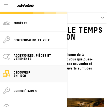
Découvrir
MODÈLES
UN VOYAGE DANS LE TEMPS
AVEC MJ THOMPSON
CONFIGURATION ET PRIX
Remontez le temps avec cette historienne de la
ACCESSOIRES, PIÈCES ET
VÊTEMENTS
motoneige Ski-Doo qui partage avec vous quelques-
unes de ses motoneiges préférées, ses souvenirs et
les autres fanatiques qu'elle a découverts au fil des
DÉCOUVRIR
ans.
SKI-DOO
PROPRIÉTAIRES