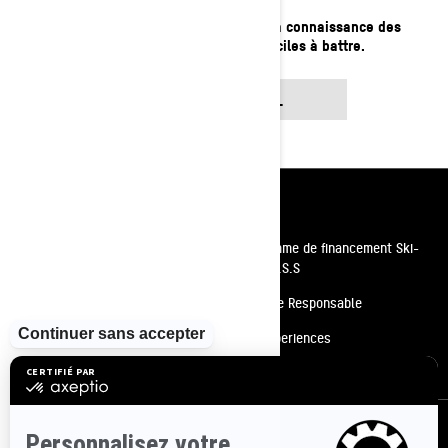
Rencontrez la fille dont l'amour et la connaissance des
motoneiges Ski-Doo sont difficiles à battre.
VOIR SON PROFIL
Ressources
Besoin d'aide
Programme de financement Ski-
Doo P.A.S.S
Carrières
Conduite Responsable
Devenir un concessionnaire
BRP Experiences
Rappels de sécurité
S'inscrire