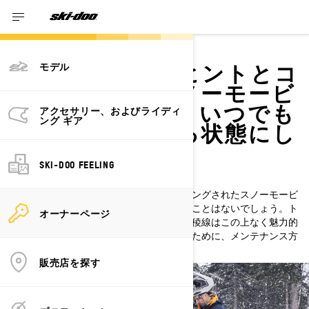
メンテナンス
メンテナンスのヒントとコ
モデル
ツを掴んで、スノーモービ
ルを最適に保ち、いつでも
アクセサリー、およびライディ
ング ギア
乗ることができる状態にし
ておきましょう。
SKI-DOO FEELING
修理が必要ですか？
適切にメンテナンスされ、完璧にチューニングされたスノーモービ
ルに乗るときほど、最高の気分を味わえることはないでしょう。ト
オーナーページ
レイルを安心して駆け抜けることができ、稜線はこの上なく魅力的
に見えることでしょう。シーズンに備えるために、メンテナンス方
法を学びましょう。
販売店を探す