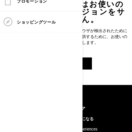
プロモーション
残念ながら、当社ではお使いの
ブラウザのこのバージョンをサ
ポートしておりません。
ショッピングツール
このページは、サポートされていないブラウザが検出されたために
表示されています。最適な閲覧体験をご提供するために、お使いの
ブラウザをアップデートすることをお勧めします。
ホームページに戻る
リソース
Ski-Doo Feeling
キャリア
カスタマーサービスコンタクト
販売店になる
よくある質問
BRP Experiences