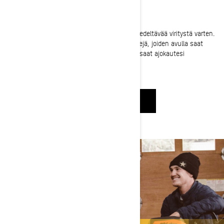
HIENOSÄÄTÖÄ
Carl Kluster tuo Ski-Doonsa korjaamolle lunta edeltävää viritystä varten.
Katso, kuinka hän jakaa hyviä valmisteluvinkkejä, joiden avulla saat
kelkastasi parhaan mahdollisen hyödyn irti ja saat ajokautesi
maksimoitua.
KATSO NYT