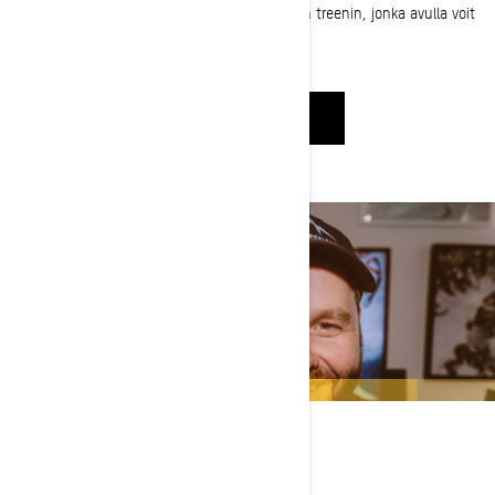
Paralympiaurheilija Michelle Salt näyttää helpn treenin, jonka avulla voit
valmistella kehoasi kelkkailukauteen.
KATSO NYT
TÄYDELLINEN KUVA