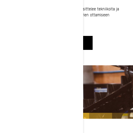
Valokuvaaja ja elokuvantekijä Aaron Leyland esittelee tekniikoita ja
varusteita, joita hän käyttää ällistyttävien kuvien ottamiseen
ajoreissuilla.
KATSO NYT