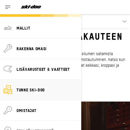
Tutustu
MALLIT
VALMIINA KELKKAKAUTEEN
VALMISTAUDU
RAKENNA OMASI
Talven palvojille kelkkakausi alkaa jo ennen ensilumen satamista
maahan. Avainasemassa on oikeaoppinen valmistautuminen. Katso kun
ammattilaisemme näyttävät sinulle, miten laitat kelkkasi, kroppasi ja
LISÄVARUSTEET & VAATTEET
varusteesi ajokuntoon.
KATSO TOINEN KAUSI
TUNNE SKI-DOO
OMISTAJAT