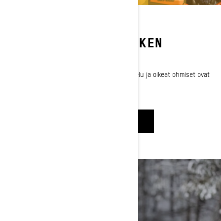
MOOTTORIKELKKARETKEN
SUUNNITTELEMINEN
Craig McMorris näyttää, miten oikea suunnittelu ja oikeat ohmiset ovat
avain onnistuneeseen kelkkaretkeen.
KATSO NYT
VARUSTEIDEN