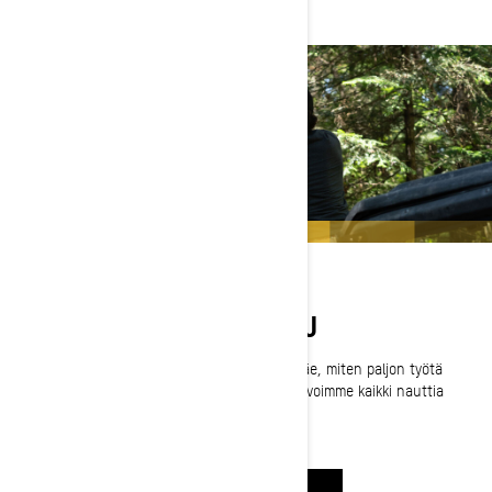
REITTIEN VALMISTELU
Moottorikelkkareitit eivät synny sattumalta. Näe, miten paljon työtä
nämä vapaaehtoiset tekevät joka kausi, jotta voimme kaikki nauttia
seikkailusta yhdessä.