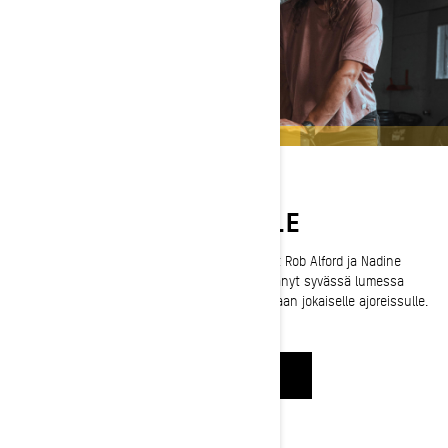
VARUSTETTU VUORILLE
Pakkaa kuin ammattilaiset! Ski-Doo-lähettiläät Rob Alford ja Nadine
Overwater kertovat, mitä vuasikymmeniä kestänyt syvässä lumessa
ajaminen on opettanut heidät ottamaan mukaan jokaiselle ajoreissulle.
KATSO NYT