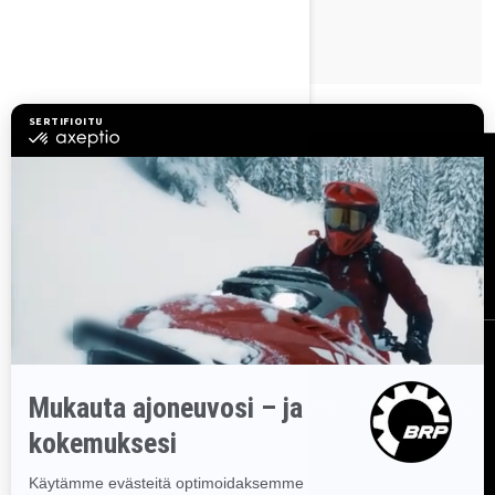
Resurssit
Asiakaspalvelu
Tule BRP:n jälleenmyyjäksi
Työpaikat
Takaisinkutsut
Tilaa uutiskirje
Tilaa uutiskirje.
Saat tietää tuoreeltaan uusimmat uutiset, tapahtumat
ja tarjoukset.
TILAA