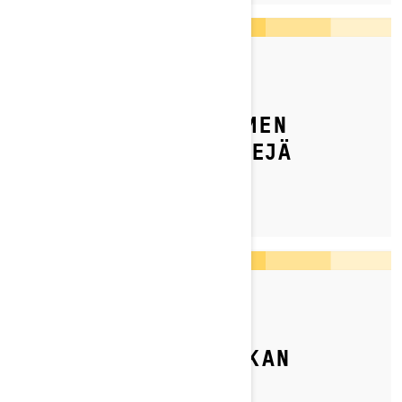
By Ski-Doo Team
Julkaistu 6.3.2022
SKI-DOON SYVÄN LUMEN
KELKAN SÄÄTÖVINKKEJÄ
By Ski-Doo Team
Julkaistu 12.3.2024
SKI-DOON REITTIKELKAN
SÄÄTÖVINKKEJÄ