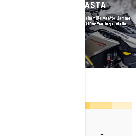
VALMISTELU: TARKASTA
Poista varusteiden valmistelu listaltasi uusimmilla vaatteillamme
ja asusteillamme, jotka vievät sen #ThatSkiDooFeeling uudelle
tasolle.
TUTUSTU NYT
LISÄTIETOA KAUTEEN
VALMISTAUTUMISEEN
By Ski-Doo Team
Julkaistu 3.7.2023