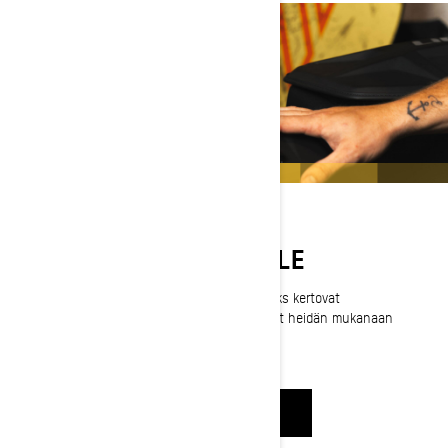
VARUSTETTU REITEILLE
Ski-Doo-lähettiläät MJ Thompson ja Corey Jinks kertovat
välttämättömistä tarvikkeistaan, jotka kulkevat heidän mukanaan
kauden jokaisella kilometrillä.
KATSO NYT