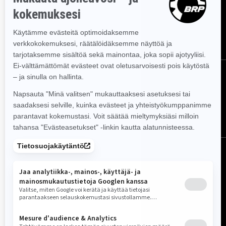
ja tarjoukset.
TILAA
Seuraa meitä