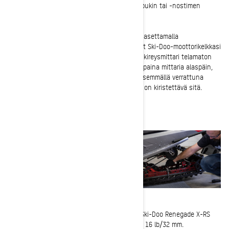
kokonaan. Tämä onnistuu helpoimmin kelkkapukin tai -nostimen
avulla.
3-
Mittaa telamaton kireys. Voit tehdä tämän asettamalla
kireysmittariisi oikeat lukemat, jotka vastaavat Ski-Doo-moottorikelkkasi
käyttöoppaassa olevia teknisiä tietoja. Aseta kireysmittari telamaton
reunalle etu- ja takatukipyörien puoliväliin ja paina mittaria alaspäin,
kunnes saat lukeman. Jos telamattosi on löysemmällä verrattuna
käyttäjän oppaassa esitettyyn arvoon, sinun on kiristettävä sitä.
Videossamme käyttämällemme vuoden 2023 Ski-Doo Renegade X-RS
850 E-TEC:lle asetamme kireysmittarin arvoon 16 lb/32 mm.