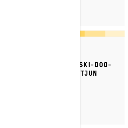
TUTUSTU
By Ski-Doo Team
Julkaistu 4.2.2023
KUINKA SÄÄDETÄÄN SKI-DOO-
MOOTTORIKELKAN KETJUN
KIREYS?
TUTUSTU