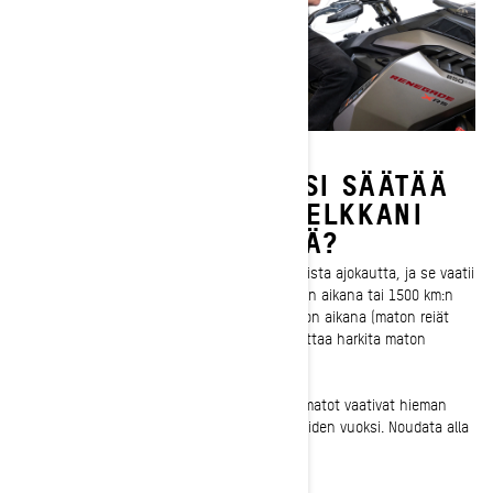
MILLOIN MINUN TULISI SÄÄTÄÄ
SKI-DOO-MOOTTORIKELKKANI
TELAMATON KIREYTTÄ?
Telamaton kireys on tarkistettava ennen jokaista ajokautta, ja se vaatii
yleensä pieniä kuukausittaisia säätöjä kauden aikana tai 1500 km:n
välein. Jos huomaat telamattosi rutisevan ajon aikana (maton reiät
hyppäävät vetoakselin hampaiden yli), kannattaa harkita maton
kiristämistä.
Ski-Doo -syvän lumen moottorikelkkojen telamatot vaativat hieman
enemmän huomiota vaativien käyttöolosuhteiden vuoksi. Noudata alla
olevaa säätöaikataulua.
- Ensimmäisen 75 km:n jälkeen
- Sitten 500 km:n välein aina 1500 km:iin asti