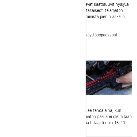
6-
Kiristä liukurunkojen molemmilla puolilla olevat säätöruuvit hylsyllä
tai kiintoavaimella. Tee tämä mahdollisimman tasaisesti telamaton
oikean linjauksen varmistamiseksi. Jatka kiristämistä pienin askelin,
kunnes oikea telan kireys on saavutettu.
7-
Kiristä taka-akselin ruuvi/mutteri Ski-Doo-käyttöoppaassasi
annettuun ohjearvoon.
8-
Tarkista lopuksi telamaton linjaus. Tämä tulee tehdä aina, kun
maton kireyttä säädetään. Varmista että telamaton päällä ei ole mitään
ylimääräistä, käynnistä kelkka ja pyöritä mattoa hitaasti noin 15-20
sekuntia.