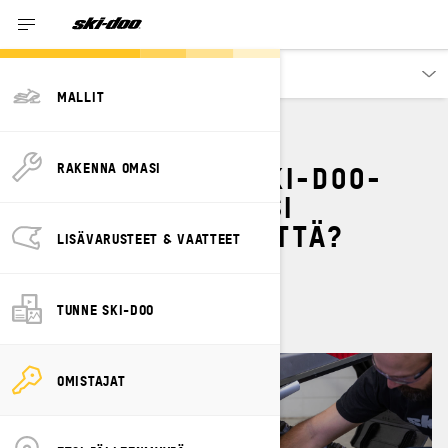
Omistajat
MALLIT
KUINKA SÄÄDÄT SKI-DOO-
RAKENNA OMASI
MOOTTORIKELKKASI
TELAMATON KIREYTTÄ?
LISÄVARUSTEET & VAATTEET
By
Ski-Doo Team
toukokuuta 2023
TUNNE SKI-DOO
OMISTAJAT