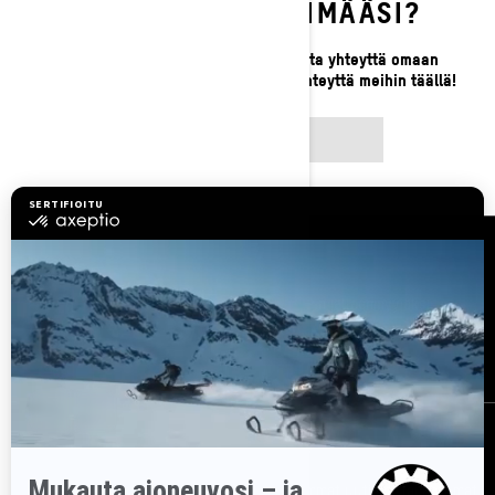
ETKÖ LÖYDÄ ETSIMÄÄSI?
Jos et vieläkään löydä etsimääsi, ota yhteyttä omaan
paikalliseen jälleenmyyjääsi tai ota yhteyttä meihin täällä!
OTA YHTEYTTÄ
Resurssit
Asiakaspalvelu
Tule BRP:n jälleenmyyjäksi
Työpaikat
Takaisinkutsut
Tilaa uutiskirje
Tilaa uutiskirje.
Saat tietää tuoreeltaan uusimmat uutiset, tapahtumat