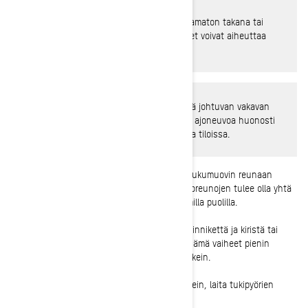
VAROITUS
: Älä koskaan seiso pyörivän telamaton takana tai
lähellä. Sinkoavat roskat tai maton palaset voivat aiheuttaa
vakavia vammoja.
VAROITUS
: Välttääksesi häkämyrkytyksestä johtuvan vakavan
vamman tai kuoleman, älä koskaan käytä ajoneuvoa huonosti
tuuletetuissa tai osittainkaan suljetuissa tiloissa.
9-
Mittaa telamaton soljen reunan etäisyys liukumuovin reunaan
molemmin puolin moottorikelkkaa. Solkien ulkoreunojen tulee olla yhtä
kaukana liukumuovien ulkoreunoista molemmilla puolilla.
Jos tela ei ole linjassa, löysää taka-akselin kiinnikettä ja kiristä tai
löysää säätöpulttia tarpeen mukaan. Toista nämä vaiheet pienin
säädöin, kunnes telamatto on kohdistettu oikein.
10-
Kun telasi on kiristetty ja kohdistettu oikein, laita tukipyörien
suojukset takaisin paikalleen.