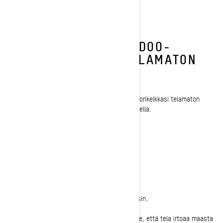
- Sitten 1500 km:n välein
KUINKA SÄÄDÄT SKI-DOO-
MOOTTORIKELKAN TELAMATON
KIREYTTÄ?
Näiden ohjeiden avulla säädät Ski-Doo-moottorikelkkasi telamaton
kireyttä ja pääset jatkamaan seikkailujasi lumella.
Tarvittavat työkalut:
- Kireysmittari
- Kelkkanostin tai -pukki
- Kaksi 17 mm:n kiintoavainta tai hylsyavain
- 10 mm:n kiintoavain
- Talttapääruuvimeisseli
1-
Pysäköi moottorikelkka ja irrota hätäkatkaisin.
2-
Nosta moottorikelkan takaosa niin korkealle, että tela irtoaa maasta