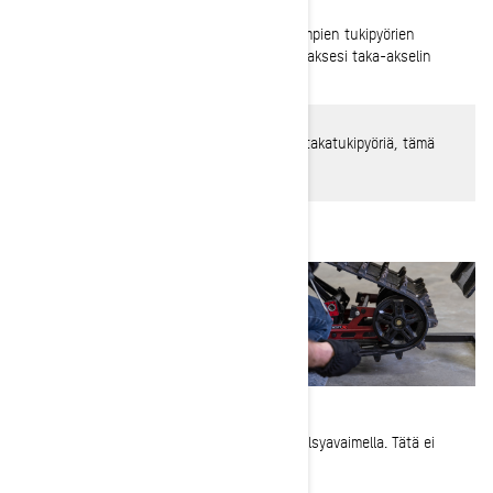
4-
Kiristääksesi telamattoa, irrota ensin taaimpien tukipyörien
suojukset talttapäisellä ruuvimeisselillä saadaksesi taka-akselin
ruuvin näkyviin.
HUOMAA
: Malleissa, joissa on kaksi paria takatukipyöriä, tämä
on vain mutteri eikä ruuvi.
5-
Löysää taka-akselin ruuvia tai mutteria hylsyavaimella. Tätä ei
tarvitse kiertää kokonaan irti.