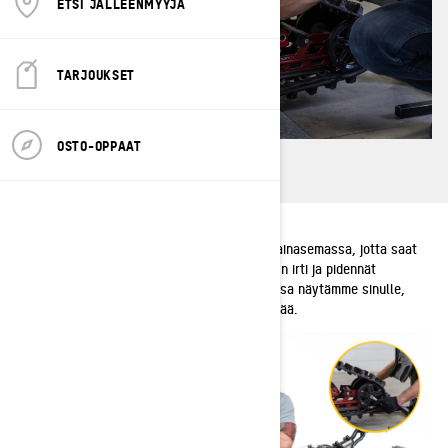
ETSI JÄLLEENMYYJÄ
TARJOUKSET
OSTO-OPPAAT
Moottorikelkan telamaton oikea kireys on avainasemassa, jotta saat
kelkastasi parhaan mahdollisen suorituskyvyn irti ja pidennät
telamaton käyttöikää. Tässä Ski-Doo-oppaassa näytämme sinulle,
milloin ja miten telamaton kireyttä tulisi säätää.