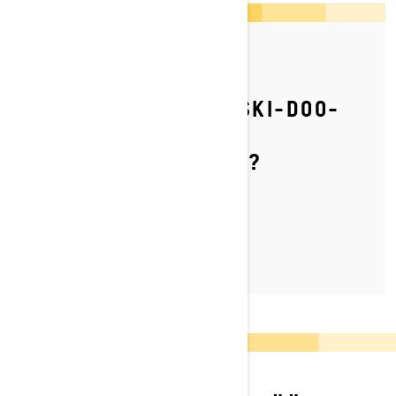
By Ski-Doo Team
Julkaistu 5.3.2022
MITEN VAIHDETAAN SKI-DOO-
MOOTTORIKELKKAAN
VARIAATTORIN HIHNA?
TUTUSTU