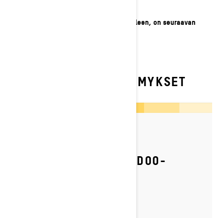
Kun kaikki on kiinnitetty takaisin paikoilleen, on seuraavan
Ski-Doo-retkesi aika. Nähdään lumella!
USEIN KYSYTYT KYSYMYKSET
By Ski-Doo Team
Julkaistu 6.2.2024
KUINKA SÄÄTÄÄ SKI-DOO-
MOOTTORIKELKAN
TAKAJOUSITUS?