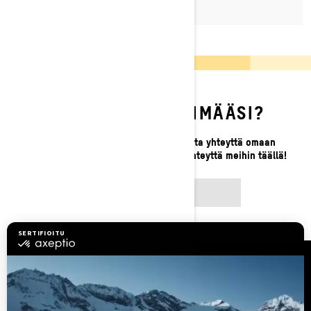
ETKÖ LÖYDÄ ETSIMÄÄSI?
Jos et vieläkään löydä etsimääsi, ota yhteyttä omaan
paikalliseen jälleenmyyjääsi tai ota yhteyttä meihin täällä!
OTA YHTEYTTÄ
Resurssit
Asiakaspalvelu
Tule BRP:n jälleenmyyjäksi