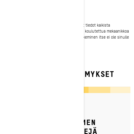
Nähdään puuterilumilla!
Muista tarkistaa käyttöohjekirjasta tarkemmat tiedot kaikista
menettelyistä, joita et tunne täysin, ja pyydä koulutettua mekaanikkoa
korjaamaan kaikki sellaiset kohteet, joiden tekeminen itse ei ole sinulle
täysin selvää.
USEIN KYSYTYT KYSYMYKSET
By Ski-Doo Team
Julkaistu 6.3.2022
SKI-DOON SYVÄN LUMEN
KELKAN SÄÄTÖVINKKEJÄ