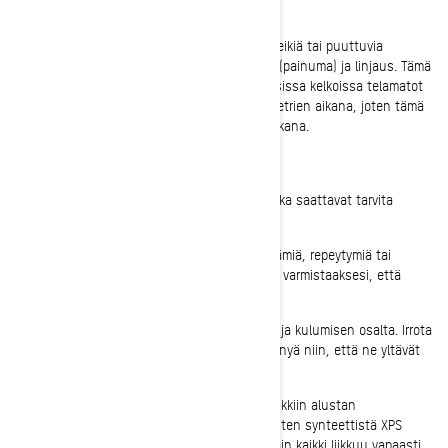
Telamaton kireys ja kunto
Etsi moottorikelkkasi telamatosta repeämiä, reikiä tai puuttuvia
profiiliharjoja. Tarkista myös telamaton kireys (painuma) ja linjaus. Tämä
prosessi on kuvattu käyttöohjekirjassasi. Uusissa kelkoissa telamatot
venyvät yleensä ensimmäisten satojen kilometrien aikana, joten tämä
on "pakollinen" osa tarkistuslistaa kauden aikana.
Tarkasta telaston jousituksen osat
Telaston jousituksessa on useita alueita, jotka saattavat tarvita
huomiota ajokauden aikana.
Takatukipyörät: Katso, onko kumissa repeämiä, repeytymiä tai
lohkeamia, ja pyöritä jokaista pyörää käsin varmistaaksesi, että
pyörät pyörivät vapaasti ja helposti.
Jääraapijat: Tarkista jääraapijat vaurioiden ja kulumisen osalta. Irrota
jääraapijat pidikkeistään ja anna niiden venyä niin, että ne yltävät
maahan jännittyneenä.
Rungon/takajousituksen voitelu: Käytä kaikkiin alustan
voitelupisteisiin matalalämpötilarasvaa, kuten synteettistä XPS
Synthetic Suspension -jousitusrasvaa. Näin kaikki liikkuu vapaasti