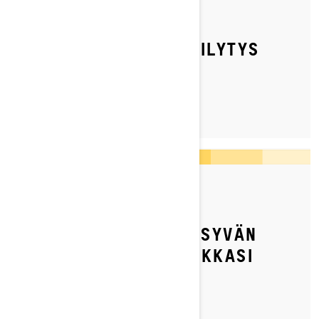
By Ski-Doo Team
Julkaistu 12.8.2025
MOOTTORIKELKAN SÄILYTYS
KESÄKSI
By Ski-Doo Team
Julkaistu 3.7.2023
MITEN VALMISTELET SYVÄN
LUMEN MOOTTORIKELKKASI
TALVIKAUDEKSI?