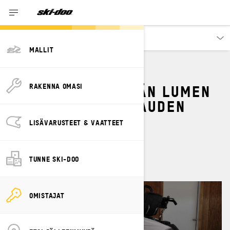
Omistajat
MALLIT
MITEN TEHDÄ SYVÄN LUMEN
RAKENNA OMASI
KELKAN HUOLTO KAUDEN
AIKANA?
LISÄVARUSTEET & VAATTEET
By
Ski-Doo Team
tammikuuta 2024
TUNNE SKI-DOO
OMISTAJAT