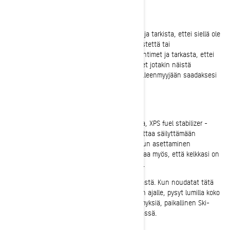
Nestevuodot
Kurkista pohjapanssarin sisälle ja kelkan alle ja tarkista, ettei siellä ole
odottamattomia vuotoja, kuten öljyä, jarrunestettä tai
jäähdytysnestettä. Tarkista myös iskunvaimentimet ja tarkasta, ettei
tiivisteiden ympärillä ole vuotoja. Jos havaitset jotakin näistä
merkeistä, ota yhteys paikalliseen Ski-Doo-jälleenmyyjään saadaksesi
apua.
Säilytys kauden aikana
Jos kelkka on käyttämättömänä yli pari viikkoa, XPS fuel stabilizer -
polttoaineen stabilointiaineen lisääminen auttaa säilyttämään
tankissa olevan bensiinin koostumuksen. Akun asettaminen
latauslaitteeseen varastoinnin ajaksi varmistaa myös, että kelkkasi on
ajovalmis seuraavalla kerralla kun itsekin olet.
Kukaan ei halua jäädä paitsi puuterilumipäivästä. Kun noudatat tätä
moottorikelkan huollon tarkistuslistaa kauden ajalle, pysyt lumilla koko
kauden ajan. Jos matkan varrella herää kysymyksiä, paikallinen Ski-
Doo-jälleenmyyjäsi on vain puhelinsoiton päässä.