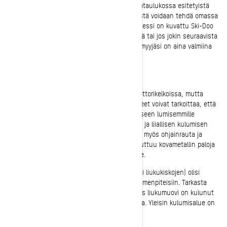
Useimmat syvän lumen moottorikelkan huoltotaulukossa esitetyistä
kesken kauden tehtävistä huoltotoimenpiteistä voidaan tehdä omassa
autotallissa tai jopa trailerissa. Jokainen prosessi on kuvattu Ski-Doo
käyttöohjekirjassasi. Jos sinulla on kysyttävää tai jos jokin seuraavista
toimista ei tunnu mukavalta, Ski-Doo-jälleenmyyjäsi on aina valmiina
auttamaan.
Suksien kovametallit ja liukumuovit
Nämä osat kuluvat ajan mittaan kaikissa moottorikelkoissa, mutta
syvän lumen kuljettajille alkukauden olosuhteet voivat tarkoittaa, että
he joutuvat ajamaan vähällä lumella päästäkseen lumisemmille
ajopaikoille. Tarkista suksien pohja vaurioiden ja liiallisen kulumisen
varalta. Pohjapinnan on oltava sileä. Tarkasta myös ohjainrauta ja
kovametalli. Jos ne ovat taipuneet, niistä puuttuu kovametallin paloja
tai ne ovat kuluneet liikaa, on aika vaihtaa ne.
Myös liukurungoissa olevien liukumuovien (tai liukukiskojen) olisi
kuuluttava kauden aikana tehtäviin huoltotoimenpiteisiin. Tarkasta
liukumuovien kuluminen molemmin puolin. Jos liukumuovi on kulunut
kulumisen merkkiviivan ohi, se on aika vaihtaa. Yleisin kulumisalue on
liukumuovin etuosa.