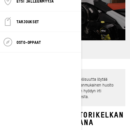
ETSI JÄLLEENMYYJÄ
TARJOUKSET
OSTO-OPPAAT
Kun kausi alkaa, et halua missata mahdollisuutta löytää
tuoretta puuterilunta! Moottorikelkan asianmukainen huolto
varmistaa, että saat parhaan mahdollisen hyödyn irti
jokaisesta ajokerrasta ja jokaisesta kaudesta.
SYVÄN LUMEN MOOTTORIKELKAN
HUOLTO KAUDEN AIKANA