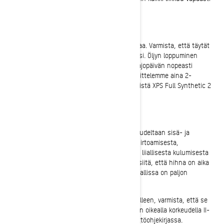
koko kauden ajan.
Tuorevoiteluöljy (2-tahtimoottorit)
Tämä on tarkistettava ennen jokaista ajokertaa. Varmista, että täytät
tuorevoiteluöljysäiliön ennen liikkeelle lähtöäsi. Öljyn loppuminen
vahingoittaa moottoria ja muuttaa hauskan ajopäivän nopeasti
pitkäksi kävelymatkaksi takaisin autolle. Suosittelemme aina 2-
tahtimoottoreille tarkoitettua täysin synteettistä XPS Full Synthetic 2
Stroke Injection -tuorevoiteluöljyä.
Variaattorihihnan eheys ja kireys
Irrota variaattorihihna ja tarkista se koko pituudeltaan sisä- ja
ulkopuolelta vaurioiden varalta. Etsi merkkejä irtoamisesta,
rispaantuneista reunoista, lasittumisesta tai liiallisesta kulumisesta
(kaventumisesta). Nämä ovat hyviä merkkejä siitä, että hihna on aika
vaihtaa. Kuluneen hihnan vaihtaminen autotallissa on paljon
helpompaa kuin tunturissa.
Kun asennat variaattorihihnan takaisin paikalleen, varmista, että se
on asetettu oikeaan kireyteen (painuma) ja on oikealla korkeudella II-
variaattorissa. Tämä prosessi on kuvattu käyttöohjekirjassa.