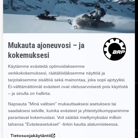
Työpaikat
Takaisinkutsut
Tilaa uutiskirje
Tilaa uutiskirje.
Saat tietää tuoreeltaan uusimmat uutiset, tapahtumat
ja tarjoukset.
TILAA
Seuraa meitä