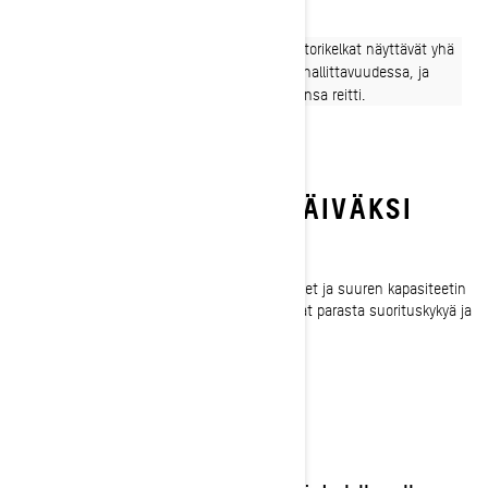
Varaa esittelyajo
Pitkille taipaleille syntyneet Renegade-moottorikelkat näyttävät yhä
suuntaa nelitahtisessa suorituskyvyssä ja hallittavuudessa, ja
niillä on todistettu kyky valloittaa mikä tahansa reitti.
MUKAVUUTTA KOKO PÄIVÄKSI
Varustettu pitkille matkoille
Edistykselliset kuljettajakeskeiset ominaisuudet ja suuren kapasiteetin
jousitus puhuttelevat kuljettajia, jotka vaativat parasta suorituskykyä ja
mukavuutta pitkiinkin seikkailuihin.
TINKIMÄTÖN