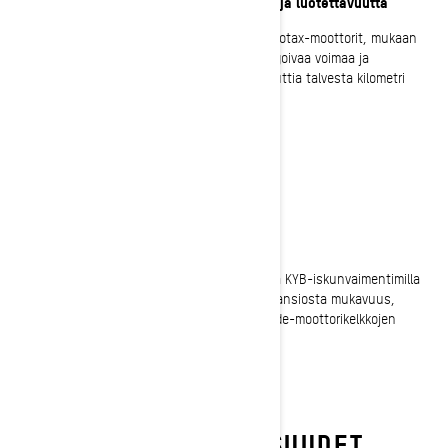
Rotaxin parasta 4-tahtista suorituskykyä ja luotettavuutta
Äärimmäisen suorituskykyiset ja luotettavat Rotax-moottorit, mukaan
lukien 900 ACE Turbo R, tarjoavat upeasti reagoivaa voimaa ja
maksimoivat taloudellisuuden, jotta voisit nauttia talvesta kilometri
toisensa jälkeen.
VAKAA AJETTAVUUS
Legendaarinen jousitus
Mikään reitti ei ole liian vaikea. Ensiluokkaisilla KYB-iskunvaimentimilla
varustetun suuren kapasiteetin jousituksen ansiosta mukavuus,
hallittavuus ja suorituskyky kuuluvat Renegade-moottorikelkkojen
vakiovarustukseen.
RENEGADEN OMINAISUUDET,