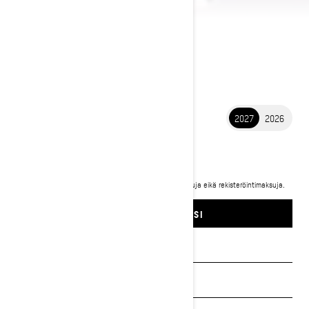
2027
2026
2027 RENEGADE
12 680 €
Alkaen
i
Hinta sisältää ALV:n. Hinta ei sisällä rahtia, toimituskuluja eikä rekisteröintimaksuja.
Kuvassa Renegade X-RS 900 ACE Turbo R.
SUUNNITTELE OMASI
Pyydä tarjous
Etsi jälleenmyyjä