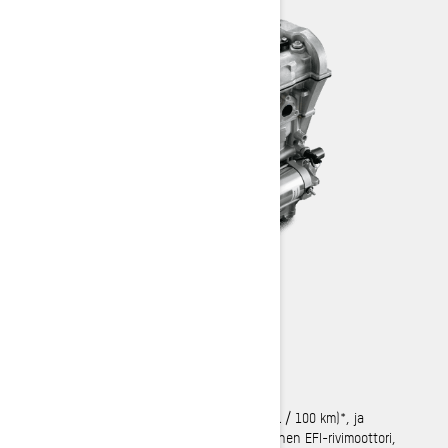
ROTAX® 600 ACE™
Markkinoinen taloudellisin
Markkinoiden taloudellisin (kulutus vain 8 l / 100 km)*, ja
huoltotarve on erittäin vähäinen. Nelitahtinen EFI-rivimoottori,