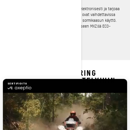
teho 62 hv.
Älykäs kaasunhallinta (iTC) ohjaa kaasua elektronisesti ja tarjoaa
kolme ajotilaa (Sport, Standard, ECO), jotka ovat vaihdettavissa
ajon aikana. Lisäksi tarjolla on valinnainen sormikaasun käyttö.
*Tiedot perustuvat sisäiseen reittitestaukseen MXZ:llä ECO-
tilassa.
TUTUSTU GRAND TOURING
PAKETTEIHIN JA ERITTELYIHIN