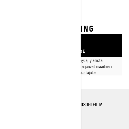
2024 GRAND TOURING
PYYDÄ TARJOUS
ETSI JÄLLEENMYYJÄ
Grand Touring -moottorikelkat ovat täynnä tyyliä, ylellistä
mukavuutta ja mahtavaa suorituskykyä. Ne tarjoavat maailman
parhaan ajokokemuksen kuljettajalle ja matkustajalle.
ROTAX® 600 ACE™
SUOJAA SÄÄOLOSUHTEILTA