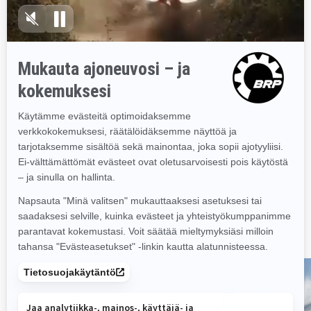
2024
Grand Touring Sport
Reitillä
Rotax® 600 ACE™ -moottori 420W
magnetolla
23-tuuman Ultra-korkea tuulilasi
Kahdenistuttava malli