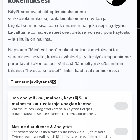
TILAA
Seuraa meitä