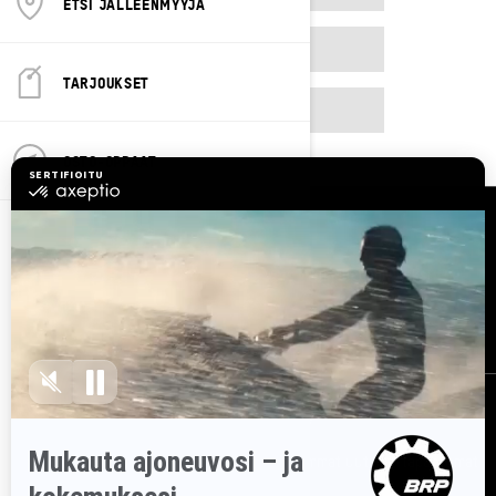
ETSI JÄLLEENMYYJÄ
2025
TARJOUKSET
2026
OSTO-OPPAAT
Resurssit
Asiakaspalvelu
Tule BRP:n jälleenmyyjäksi
Työpaikat
Takaisinkutsut
Tilaa uutiskirje
Tilaa uutiskirje.
Saat tietää tuoreeltaan uusimmat uutiset, tapahtumat
ja tarjoukset.