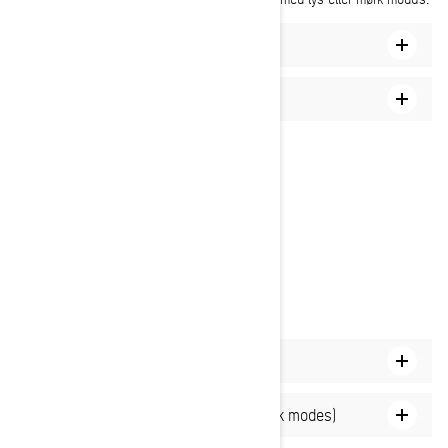
Hvordan zoome inn og ut
Slik låser du nord opp
Slik bytter du fra 2D- til 3D-visning
Slik endrer du skjermmodus (light/dark modes)