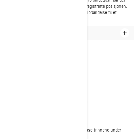
tilknyttede ikonet grått og forblir på den sist registrerte posisjonen.
Posisjonen deres oppdateres når de igjen får forbindelse til et
mobilnettverk.
Slik inviterer jeg venner til turen min
UNDER KJØRETUREN
Ta Ski-Doo-turen til neste nivå ved å følge disse trinnene under
kjøreturen: