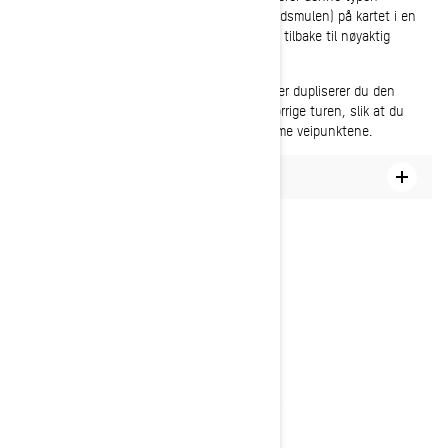
kjøreturer, kan du se den forrige løypa (brødsmulen) på kartet i en
annen farge, noe som gjør det enkelt å gå tilbake til nøyaktig
samme sted.
Planlagte kjøreturer: For planlagte kjøreturer dupliserer du den
samme reiseruten som ble brukt på den forrige turen, slik at du
følger den samme ruten og treffer de samme veipunktene.
Slik gjør du om en fullført kjøretur