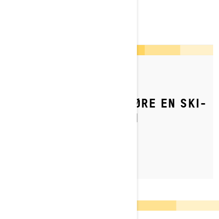
VANLIGE SPØRSMÅL
By Ski-Doo Team
Publisert 13.12.2021
HVORDAN KAN DU KJØRE EN SKI-
DOO SIKKERT MED EN
PASSASJER?