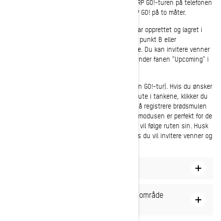
Er du klar til å kjøre? Det er på tide å starte BRP GO!-turen på telefonen
eller bilens display. Du kan starte en tur i BRP GO! på to måter.
1. Start en lagret tur. Dette er turer som du har opprettet og lagret i
mobilappen, for eksempel ruter fra punkt A til punkt B eller
forhåndslagrede turer for å utforske et område. Du kan invitere venner
til å bli med deg på lagrede turer, som vises under fanen "Upcoming" i
delen "Rides" i appen.
2. Start en utforskningstur (også kjent som en GO!-tur). Hvis du ønsker
å registrere turen din uten å ha en planlagt rute i tankene, klikker du
bare på GO!-knappen på kartet for å begynne å registrere brødsmulen
(en gul linje som viser hvor du kjører). Denne modusen er perfekt for de
som liker å kjøre utenfor løypene og som bare vil følge ruten sin. Husk
å lagre området du utforsker i mobilappen hvis du vil invitere venner og
se hvor de befinner seg på kartet.
Slik starter du en lagret tur
Slik starter du en tur for å utforske et område
(GO!-tur)