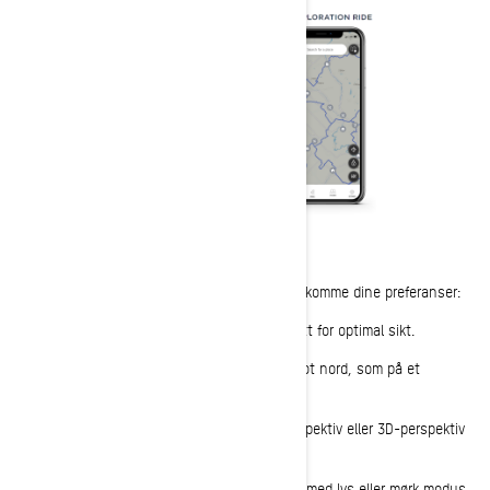
Utforsk kartalternativer
BRP GO! tilbyr flere kartalternativer for å imøtekomme dine preferanser:
Zoom inn/ut: Tilpass skjermen til synet ditt for optimal sikt.
Lås nord opp: Hold kartretningen vendt mot nord, som på et
papirkart.
2D eller 3D: Se omgivelsene i 2D-fugleperspektiv eller 3D-perspektiv
på gateplan.
Visningsmodus: Tilpass kartets utseende med lys eller mørk modus.