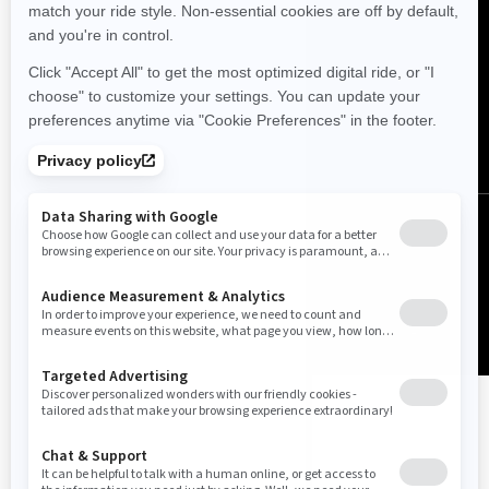
Norge (norsk)
© BRP 2003-2026
Juridisk merknad
Personvern
Cookie Policy
Erklæring om nettside-tilgjengelighet
Sideoversikt
Cookie-innstillinger