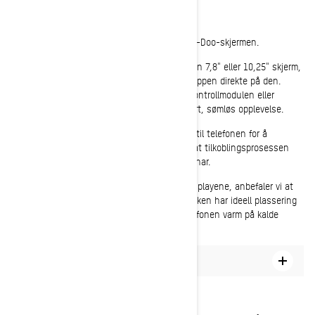
Koble sammen telefonen
Det første trinnet er å koble til BRP GO! på Ski-Doo-skjermen.
Hvis din Ski-Doo-snøscooter er utstyrt med en 7,8" eller 10,25" skjerm,
kan du koble til telefonen og bruke BRP GO!-appen direkte på den.
Naviger enkelt gjennom appen ved hjelp av kontrollmodulen eller
berøringsskjermen, som sørger for en integrert, sømløs opplevelse.
Når du er klar til å dra ut i løypene, kobler du til telefonen for å
begynne å bruke BRP GO! på skjermen. Husk at tilkoblingsprosessen
varierer avhengig av hvilken skjermmodell du har.
Hvis kjøretøyet ditt ikke har noen av disse displayene, anbefaler vi at
du bruker Ski-Doo hanskeromsforlengelse. Luken har ideell plassering
og sikker montering, og holder til og med telefonen varm på kalde
dager.
Slik kobler jeg BRP GO! til min Ski-Doo
Start BRP GO!-kjøringen din