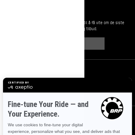
Meld deg på
Bli med på nyhetsbrevet.
Vær den første til å få vite om de siste
arrangementer, nyheter og tilbud.
ABONNER
Følg oss