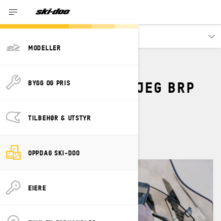
Oppdag
MODELLER
HVORDAN BRUKER JEG BRP
BYGG OG PRIS
GO!-APPEN?
TILBEHØR & UTSTYR
By
Ski-Doo Team
november 2023
OPPDAG SKI-DOO
EIERE