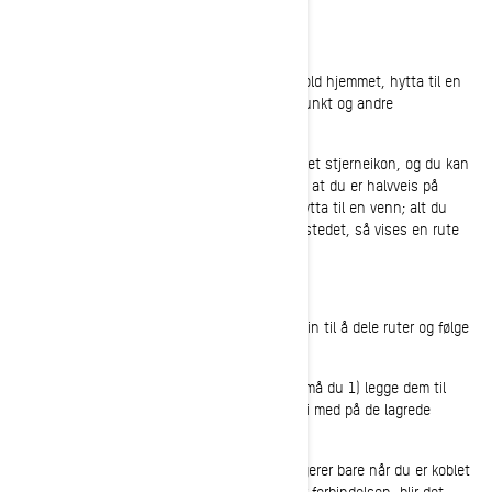
Opprette og lagre egendefinerte steder
Du kan lagre steder i BRP GO!-kontoen din. Hold hjemmet, hytta til en
venn, piknikplassen, et naturskjønt utsiktspunkt og andre
favorittsteder et klikk unna.
De lagrede stedene dine vises på kartet med et stjerneikon, og du kan
enkelt finne dem ved hjelp av søkefeltet. Sett at du er halvveis på
turen og bestemmer deg for å gå tilbake til hytta til en venn; alt du
trenger å gjøre, er å velge det egendefinerte stedet, så vises en rute
til destinasjonen.
Spor hvor vennene dine befinner seg
Inviter hvem som helst fra Ski-Doo-gjengen din til å dele ruter og følge
med på hverandre på et live-kart.
For å få kontakt med venner mens du kjører, må du 1) legge dem til
som venner i appen og 2) invitere dem til å bli med på de lagrede
turene dine.
Funksjonen "locate friends on the map" fungerer bare når du er koblet
til et mobilnettverk. Hvis vennene dine mister forbindelsen, blir det