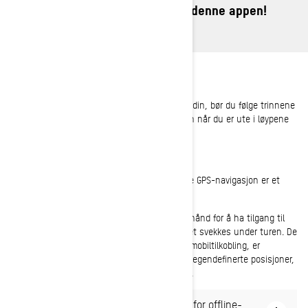
hvordan du får mest mulig ut av denne appen!
FØR TUREN
Før du tar en tur med Ski-Doo-snøscooteren din, bør du følge trinnene
nedenfor i appen for å maksimere opplevelsen når du er ute i løypene
eller på fjellet.
Last ned områder for offline-kjøring
Nedlasting av spesifikke kartutsnitt for offline GPS-navigasjon er et
must før du legger ut på tur.
Det er viktig å laste ned et kartområde på forhånd for å ha tilgang til
navigasjonsfunksjonene i tilfelle mobilsignalet svekkes under turen. De
eneste funksjonene som ikke fungerer uten mobiltilkobling, er
lokalisering av venner på kartet og lagring av egendefinerte posisjoner,
ettersom disse er avhengig av mobiltilkobling.
Slik laster du ned et område av kartet for offline-