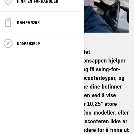
FINN EN FORHANDLER
KAMPANJER
KJØPSHJELP
BRP GO! er din billett til en tilkoblet
kjøreopplevelse. Denne navigasjonsappen hjelper
deg med å planlegge kjøreturer og få sving-for-
sving-navigasjon i offisielle snøscooterløyper, og
du kan til og med se hvor vennene dine befinner
seg på et kart. Du kan bruke appen ved å vise
telefonskjermen på den 7,8" eller 10,25" store
berøringsskjermen på visse Ski-Doo-modeller, eller
som en frittstående app hvis snøscooteren ikke er
utstyrt med en slik skjerm. Les videre for å finne ut