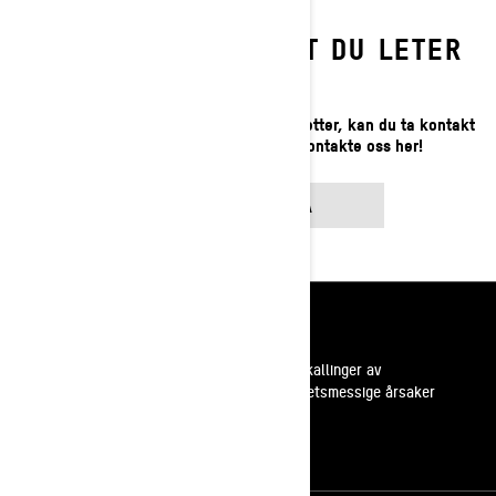
FINNER DU IKKE DET DU LETER
ETTER?
Hvis du fortsatt ikke finner det du leter etter, kan du ta kontakt
med din lokale forhandler eller kontakte oss her!
KONTAKT OSS PÅ
Ressurser
Kundestøtte
Tilbakekallinger av
sikkerhetsmessige årsaker
Karrierer
Bli med i BRP forhandlernettverk