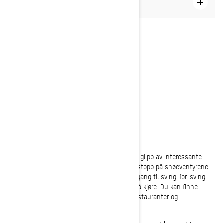
bruk
Planlegg turen
Planlegging av reiseruter sikrer at du ikke går glipp av interessante
steder og gjør det mulig å planlegge drivstoffstopp på snøeventyrene
dine. Når du oppretter en reiserute, får du tilgang til sving-for-sving-
navigasjon og kan se hvor langt det er igjen å kjøre. Du kan finne
interessante steder som bensinstasjoner, restauranter og
overnattingssteder.