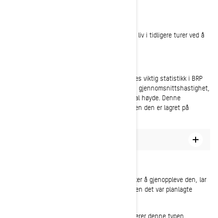
ETTER TUREN
Eventyret ditt trenger ikke å ta slutt her. Hold liv i tidligere turer ved å
sjekke kjørestatistikken eller duplisere dem.
Sjekk kjørestatistikken
Sjekk kjørestatistikken din; etter hver tur lagres viktig statistikk i BRP
GO!-appen. Sjekk total kjøretid, bevegelsestid, gjennomsnittshastighet,
tilbakelagt distanse samt maksimal og minimal høyde. Denne
statistikken er tilgjengelig når som helst, siden den er lagret på
kontoen din.
Slik ser du kjørestatistikken
Duplisere tidligere kjøreturer
Hvis du har opplevd en episk kjøretur og ønsker å gjenoppleve den, lar
BRP GO! deg duplisere tidligere kjøreturer, enten det var planlagte
reiseruter eller utforskningsturer (GO!-turer):
Utforskningsturer i området: Når du dupliserer denne typen