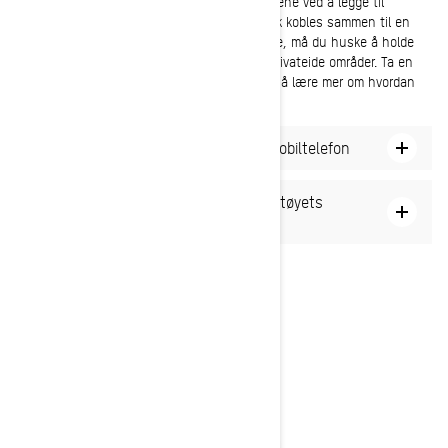
Du kan også planlegge utflukter utenfor løypene ved å legge til
veipunkter manuelt på kartet som automatisk kobles sammen til en
reiserute. Når du beveger deg utenfor løypene, må du huske å holde
deg innenfor offisielle kjøreområder eller på privateide områder. Ta en
titt på
Responsible Rider-programmet
vårt for å lære mer om hvordan
du kan bevare vinterlekeplassene våre.
Slik oppretter du en reiserute på en mobiltelefon
Slik oppretter du en reiserute fra kjøretøyets
display