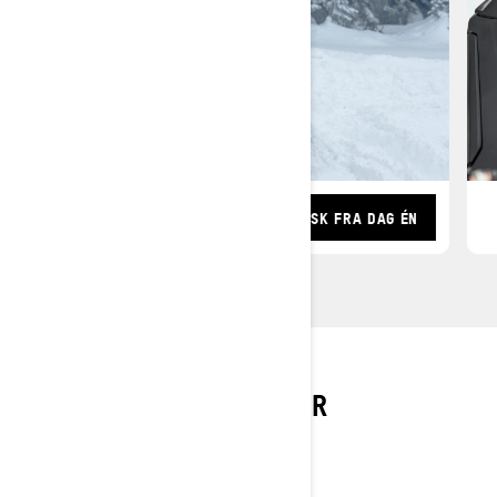
IKONISK FRA DAG ÉN
UTFORSK X-RS 20-
ÅRSJUBILEUMSPAKKER