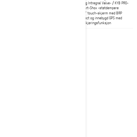
cMotion X -bakfjæring med
Racing Intregral Valve- / KYB PRO-
skinneforsterkninger
/ Smart-Shox -støtdempere
10,25" berøringsskjerm med BRP
10,25" touch-skjerm med BRP
Connect og innebygd GPS med
Connect og innebygd GPS med
gruppkjøringsfunksjon
gruppkjøringsfunksjon
2027
Renegade X-RS
Fra
kr 275 200
Løype
X-RS 20th Anniversary Edition