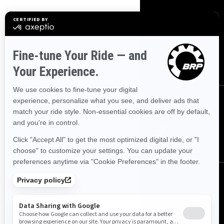
Meld deg på
Bli med på nyhetsbrevet.
Vær den første til å få vite om de siste
arrangementer, nyheter og tilbud.
ABONNER
Følg oss