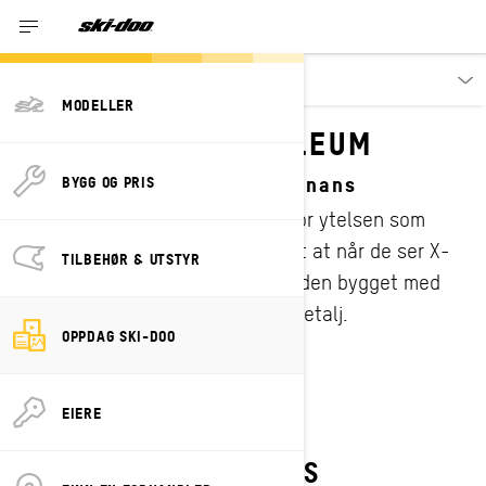
Oppdag
MODELLER
X-RS 20-ÅRSJUBILEUM
Feirer 20 år med ekte dominans
BYGG OG PRIS
I to tiår har tre bokstaver stått for ytelsen som
definerer en sport. Alle førere vet at når de ser X-
TILBEHØR & UTSTYR
RS-merket på en snøscooter, er den bygget med
mesterskaps-DNA i hver minste detalj.
OPPDAG SKI-DOO
EIERE
HISTORIE SOM SKAPES