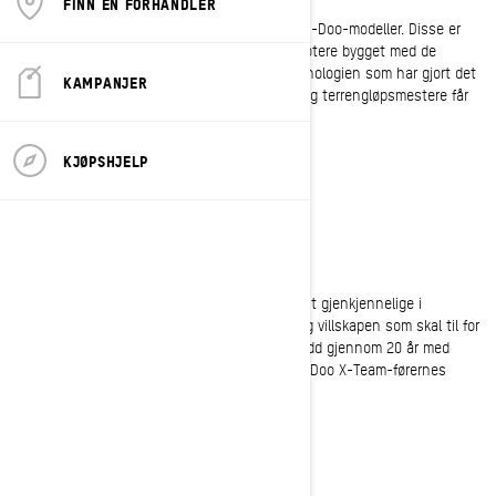
FINN EN FORHANDLER
Siden 2007 har X-RS blitt brukt av en rekke Ski-Doo-modeller. Disse er
ikke bare noen snøscootere. Disse er snøscootere bygget med de
velprøvde, race-vinnende funksjonene og teknologien som har gjort det
KAMPANJER
mulig for alle førere å oppleve det snocross- og terrengløpsmestere får
oppleve hver race-helg.
KJØPSHJELP
FØL «STINGET»
Ski-Doo Evo Stinger-emblemet er et av de mest gjenkjennelige i
bransjen. Den representerer fart, intensitet og villskapen som skal til for
å beskytte det X-RS-snøscooterne har oppnådd gjennom 20 år med
uovertruffen ytelse. Det perfekte bildet av Ski-Doo X-Team-førernes
ubrytelige sjel.