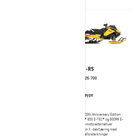
2027
2027
Backcountry X-RS
MXZ X-RS
Fra
kr 258 900
Fra
kr 226 700
Crossover
Løype
X-RS 20th Anniversary Edition
X-RS 20th Anniversary Edition
Rotax® 850 E-TEC Turbo R med
Rotax® 850 E-TEC® og 600RR E-
vanninjeksjonssystem og 850 E-
TEC® -motoralternativer
TEC® -motoralternativer
rMotion X -bakfjæring med
Justerbar 39'' eller 43'' skibredde
skinneforsterkninger