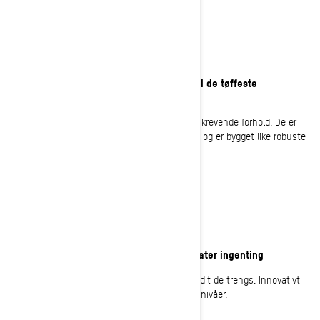
ARBEID HARDT
Bygget for å takle de tøffeste oppgavene i de tøffeste
omgivelsene
Skandic snøscootere utmerker under de mest krevende forhold. De er
designet for å tåle juling uten å miste takten, og er bygget like robuste
som førerne.
SLEP MER
Slepekapasitet med høy belastning etterlater ingenting
Bransjeledende slepekapasitet leverer varene dit de trengs. Innovativt
slepetilbehør utvider lastemulighetene til nye nivåer.