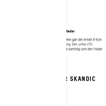
KJØR FORSIKTIG
Flyt lett til vinterens mest utilgjengelige steder
Brede belter og ski med en belgpanne i ett stykke gjør det enkelt å flyte
på snøen, over hindringer og over myrete terreng. Den unike LTS-
forhjulsfjæringen absorberer vibrasjoner i løypa samtidig som den holder
deg på topp i dype terreng.
SE HVA SOM SKILLER SKANDIC
FRA ANDRE