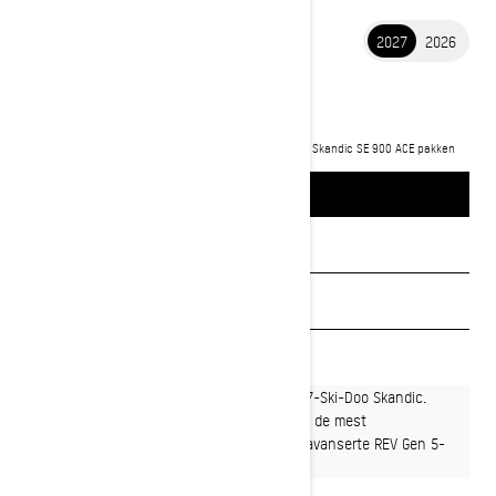
2027
2026
2027 SKANDIC
kr 159 800
Starter fra
i
Startprisen er inkludert MVA og leveringsomkostninger.
Skandic SE 900 ACE pakken
vist.
BYGG OG PRIS
Be om et tilbud
Finn en forhandler
Be om prøvekjøring
Uovertruffen arbeidsmoral er standard i 2027-Ski-Doo Skandic.
Bygget for å mestre de tøffeste oppgavene i de mest
avsidesliggende vinterlandskapene på den avanserte REV Gen 5-
plattformen.