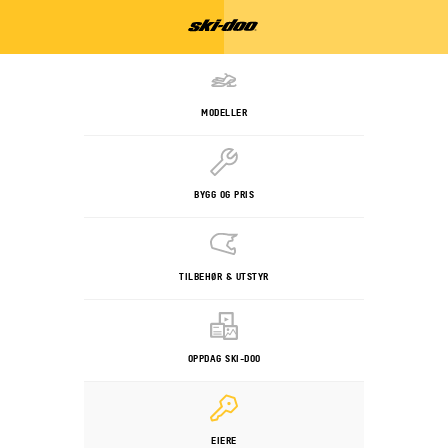
MODELLER
BYGG OG PRIS
TILBEHØR & UTSTYR
OPPDAG SKI-DOO
EIERE