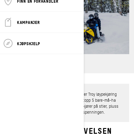
FINN EN FORHANDLER
KAMPANJER
KJØPSHJELP
I egenskap av Ski-Doo-ambassadør kjenner Troy løypekjøring
som sin egen bukselommer. Her er hans topp 5 bare-må-ha
ting for overleving på snøscooter når du kjører på stier, pluss
noen gode profftips for å øke ytelsen og spenningen.
HVORDAN ØKE OPPLEVELSEN