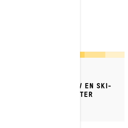
LinQ Adventure Tunnel Bag
VANLIGE SPØRSMÅL
By Ski-Doo Team
Publisert 04.07.2023
TIPS FOR OPPSETT AV EN SKI-
DOO LØYPE-SNØSCOOTER