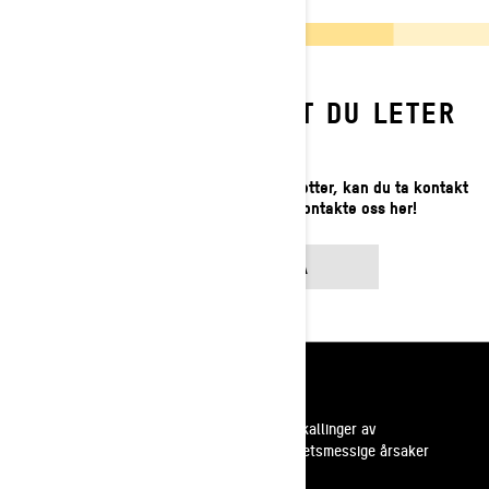
FINNER DU IKKE DET DU LETER
ETTER?
Hvis du fortsatt ikke finner det du leter etter, kan du ta kontakt
med din lokale forhandler eller kontakte oss her!
KONTAKT OSS PÅ
Ressurser
Kundestøtte
Tilbakekallinger av
sikkerhetsmessige årsaker
Karrierer