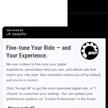
Bli med i BRP forhandlernettverk
Meld deg på
Bli med på nyhetsbrevet.
Vær den første til å få vite om de siste
arrangementer, nyheter og tilbud.
ABONNER
Følg oss