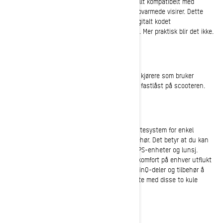
ikke noe problem. E LinQ-systemet er også fullt kompatibelt med
OXYGEN-hjelmer, og fungerer med alle 12V oppvarmede visirer. Dette
unike konseptet er både en DESS-ledning (digitalt kodet
sikkerhetssystem) og en oppvarmet visirkabel. Mer praktisk blir det ikke.
Sideveis fotplate
Dette snøscootertilbehøret er uunnværlig for kjørere som bruker
føttene til å svinge, eller bare vil føle seg mer fastlåst på scooteren.
LinQ-festesystem
Eksklusivt fra BRP, er LinQ et byttevennlig festesystem for enkel
montering og avmontering av snøscootertilbehør. Det betyr at du kan
feste alt fra reservehansker og telefoner til GPS-enheter og lunsj.
Tilpass sleden mens du tilføyer mer moro og komfort på enhver utflukt
– og gjør din scooter spesiell! Det er mange LinQ-deler og tilbehør å
velge mellom for din Ski-Doo, men la oss starte med disse to kule
veskene:
LinQ Sport Bag