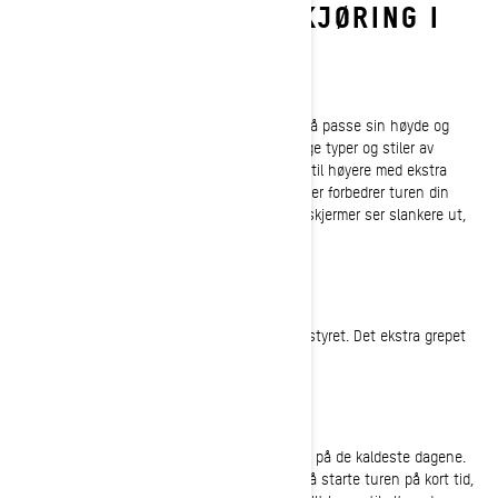
UNDER SNØSCOOTERKJØRING I
LØYPER
Vindskjerm
De fleste ryttere installerer en vindskjerm for å passe sin høyde og
personlige stil. Ski-Doo tilbyr mange forskjellige typer og stiler av
tilbehørsvindskjermer, fra lave racingskjermer til høyere med ekstra
beskyttelse mot vind og vær. Høye vindskjermer forbedrer turen din
under kalde eller blåsete forhold. Lavere vindskjermer ser slankere ut,
og er fine for solrike dager..
Ski-Doo Trail Performance-grep
Performance-grep gir deg et fastere grep om styret. Det ekstra grepet
holder deg i bedre kontroll over sleden!
E LinQ-systemet
E LinQ sørger for uforlignelig bevegelsesfrihet på de kaldeste dagene.
Rask og enkel tilkobling betyr at du er klar til å starte turen på kort tid,