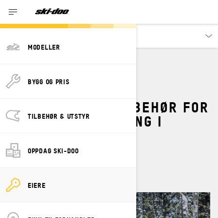
Eiere
MODELLER
TILBEHØR OG BEKLEDNING
TRAIL
BYGG OG PRIS
TOPP 5 MÅ-HA TILBEHØR FOR
SNØSCOOTERKJØRING I
TILBEHØR & UTSTYR
LØYPER
OPPDAG SKI-DOO
By
Ski-Doo Team
EIERE